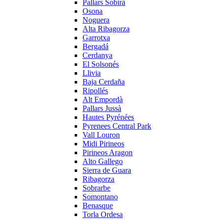
Pallars Sobirà
Osona
Noguera
Alta Ribagorza
Garrotxa
Bergadá
Cerdanya
El Solsonés
Llivia
Baja Cerdaña
Ripollés
Alt Empordà
Pallars Jussà
Hautes Pyrénées
Pyrenees Central Park
Vall Louron
Midi Pirineos
Pirineos Aragon
Alto Gallego
Sierra de Guara
Ribagorza
Sobrarbe
Somontano
Benasque
Torla Ordesa