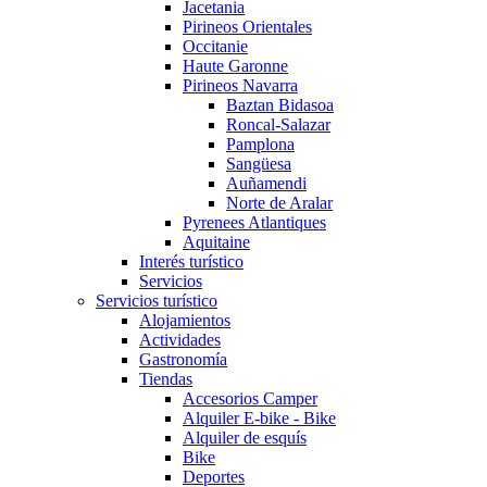
Jacetania
Pirineos Orientales
Occitanie
Haute Garonne
Pirineos Navarra
Baztan Bidasoa
Roncal-Salazar
Pamplona
Sangüesa
Auñamendi
Norte de Aralar
Pyrenees Atlantiques
Aquitaine
Interés turístico
Servicios
Servicios turístico
Alojamientos
Actividades
Gastronomía
Tiendas
Accesorios Camper
Alquiler E-bike - Bike
Alquiler de esquís
Bike
Deportes