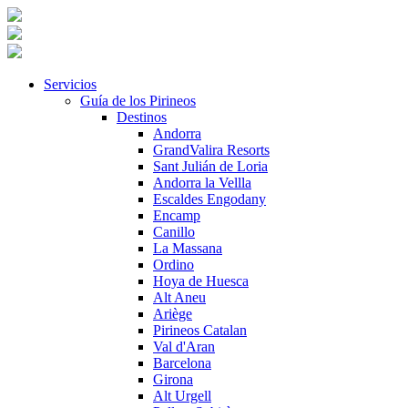
Servicios
Guía de los Pirineos
Destinos
Andorra
GrandValira Resorts
Sant Julián de Loria
Andorra la Vellla
Escaldes Engodany
Encamp
Canillo
La Massana
Ordino
Hoya de Huesca
Alt Aneu
Ariège
Pirineos Catalan
Val d'Aran
Barcelona
Girona
Alt Urgell