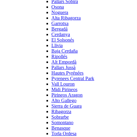
Pallars Sobirà
Osona
Noguera
Alta Ribagorza
Garrotxa
Bergadá
Cerdanya
El Solsonés
Llivia
Baja Cerdaña
Ripollés
Alt Empordà
Pallars Jussà
Hautes Pyrénées
Pyrenees Central Park
Vall Louron
Midi Pirineos
Pirineos Aragon
Alto Gallego
Sierra de Guara
Ribagorza
Sobrarbe
Somontano
Benasque
Torla Ordesa