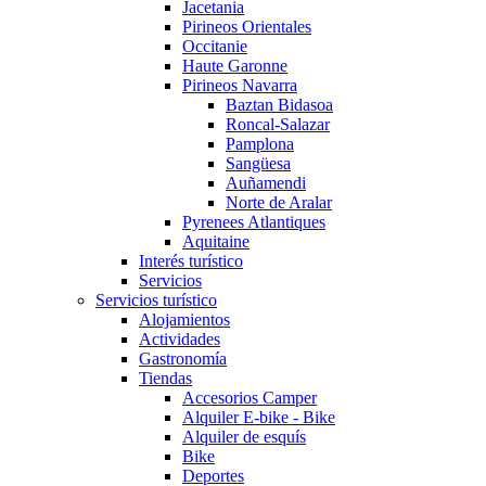
Jacetania
Pirineos Orientales
Occitanie
Haute Garonne
Pirineos Navarra
Baztan Bidasoa
Roncal-Salazar
Pamplona
Sangüesa
Auñamendi
Norte de Aralar
Pyrenees Atlantiques
Aquitaine
Interés turístico
Servicios
Servicios turístico
Alojamientos
Actividades
Gastronomía
Tiendas
Accesorios Camper
Alquiler E-bike - Bike
Alquiler de esquís
Bike
Deportes