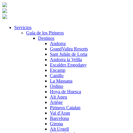
Servicios
Guía de los Pirineos
Destinos
Andorra
GrandValira Resorts
Sant Julián de Loria
Andorra la Vellla
Escaldes Engodany
Encamp
Canillo
La Massana
Ordino
Hoya de Huesca
Alt Aneu
Ariège
Pirineos Catalan
Val d'Aran
Barcelona
Girona
Alt Urgell