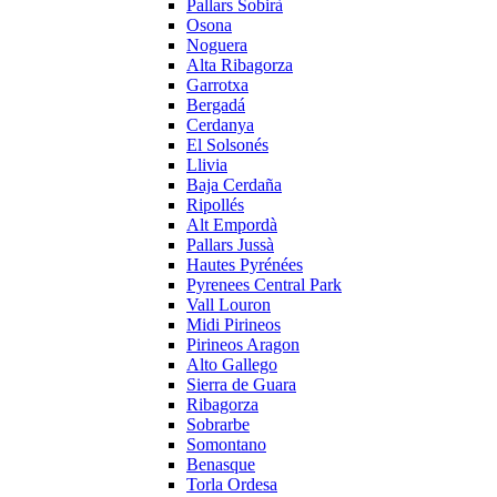
Pallars Sobirà
Osona
Noguera
Alta Ribagorza
Garrotxa
Bergadá
Cerdanya
El Solsonés
Llivia
Baja Cerdaña
Ripollés
Alt Empordà
Pallars Jussà
Hautes Pyrénées
Pyrenees Central Park
Vall Louron
Midi Pirineos
Pirineos Aragon
Alto Gallego
Sierra de Guara
Ribagorza
Sobrarbe
Somontano
Benasque
Torla Ordesa