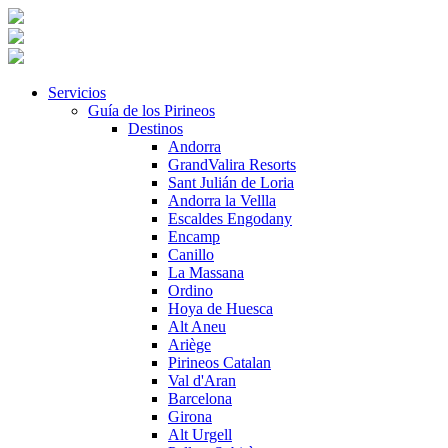
Servicios
Guía de los Pirineos
Destinos
Andorra
GrandValira Resorts
Sant Julián de Loria
Andorra la Vellla
Escaldes Engodany
Encamp
Canillo
La Massana
Ordino
Hoya de Huesca
Alt Aneu
Ariège
Pirineos Catalan
Val d'Aran
Barcelona
Girona
Alt Urgell