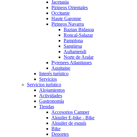
Jacetania
Pirineos Orientales
Occitanie
Haute Garonne
Pirineos Navarra
Baztan Bidasoa
Roncal-Salazar
Pamplona
Sangüesa
Auñamendi
Norte de Aralar
Pyrenees Atlantiques
Aquitaine
Interés turístico
Servicios
Servicios turístico
Alojamientos
Actividades
Gastronomía
Tiendas
Accesorios Camper
Alquiler E-bike - Bike
Alquiler de esquís
Bike
Deportes