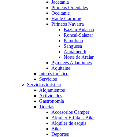
Jacetania
Pirineos Orientales
Occitanie
Haute Garonne
Pirineos Navarra
Baztan Bidasoa
Roncal-Salazar
Pamplona
Sangüesa
Auñamendi
Norte de Aralar
Pyrenees Atlantiques
Aquitaine
Interés turístico
Servicios
Servicios turístico
Alojamientos
Actividades
Gastronomía
Tiendas
Accesorios Camper
Alquiler E-bike - Bike
Alquiler de esquís
Bike
Deportes