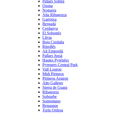
Pallars Sobirà
Osona
Noguera
Alta Ribagorza
Garrotxa
Bergadá
Cerdanya
El Solsonés
Llivia
Baja Cerdaña
Ripollés
Alt Empordà
Pallars Jussà
Hautes Pyrénées
Pyrenees Central Park
Vall Louron
Midi Pirineos
Pirineos Aragon
Alto Gallego
Sierra de Guara
Ribagorza
Sobrarbe
Somontano
Benasque
Torla Ordesa