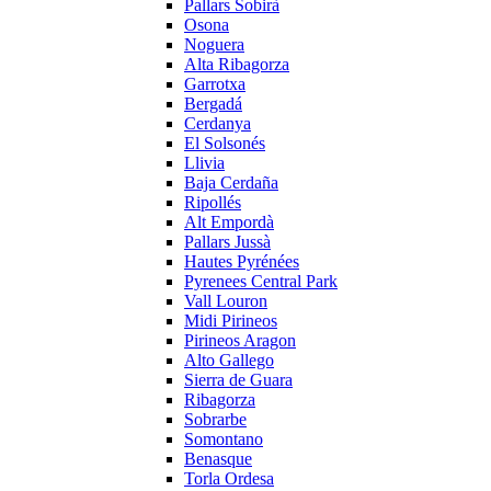
Pallars Sobirà
Osona
Noguera
Alta Ribagorza
Garrotxa
Bergadá
Cerdanya
El Solsonés
Llivia
Baja Cerdaña
Ripollés
Alt Empordà
Pallars Jussà
Hautes Pyrénées
Pyrenees Central Park
Vall Louron
Midi Pirineos
Pirineos Aragon
Alto Gallego
Sierra de Guara
Ribagorza
Sobrarbe
Somontano
Benasque
Torla Ordesa