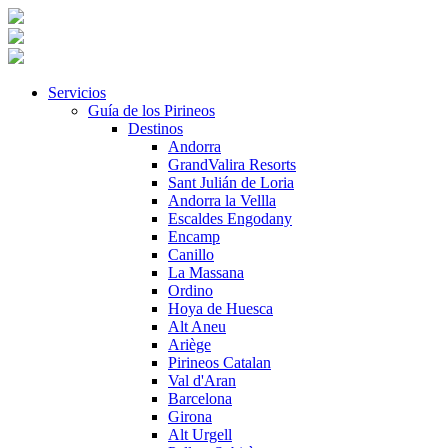
Servicios
Guía de los Pirineos
Destinos
Andorra
GrandValira Resorts
Sant Julián de Loria
Andorra la Vellla
Escaldes Engodany
Encamp
Canillo
La Massana
Ordino
Hoya de Huesca
Alt Aneu
Ariège
Pirineos Catalan
Val d'Aran
Barcelona
Girona
Alt Urgell