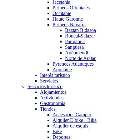
Jacetania
Pirineos Orientales
Occitanie
Haute Garonne
Pirineos Navarra
Baztan Bidasoa
Roncal-Salazar
Pamplona
Sangüesa
Auñamendi
Norte de Aralar
Pyrenees Atlantiques
Aquitaine
Interés turístico
Servicios
Servicios turístico
Alojamientos
Actividades
Gastronomía
Tiendas
Accesorios Camper
Alquiler E-bike - Bike
Alquiler de esquís
Bike
Deportes