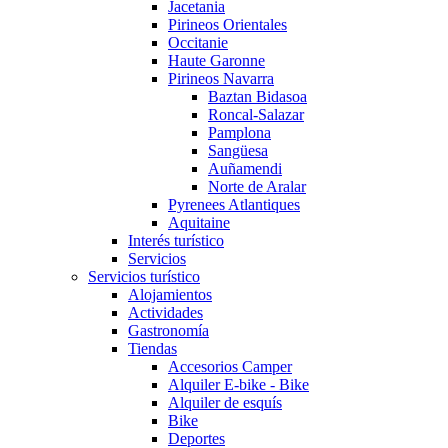
Jacetania
Pirineos Orientales
Occitanie
Haute Garonne
Pirineos Navarra
Baztan Bidasoa
Roncal-Salazar
Pamplona
Sangüesa
Auñamendi
Norte de Aralar
Pyrenees Atlantiques
Aquitaine
Interés turístico
Servicios
Servicios turístico
Alojamientos
Actividades
Gastronomía
Tiendas
Accesorios Camper
Alquiler E-bike - Bike
Alquiler de esquís
Bike
Deportes