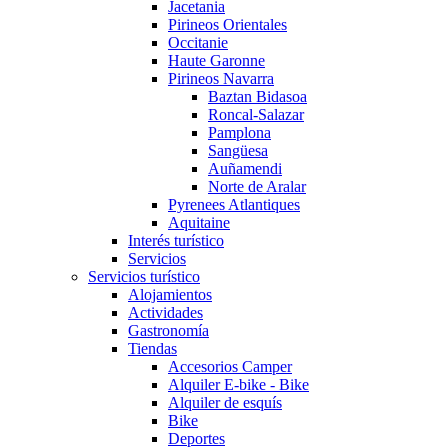
Jacetania
Pirineos Orientales
Occitanie
Haute Garonne
Pirineos Navarra
Baztan Bidasoa
Roncal-Salazar
Pamplona
Sangüesa
Auñamendi
Norte de Aralar
Pyrenees Atlantiques
Aquitaine
Interés turístico
Servicios
Servicios turístico
Alojamientos
Actividades
Gastronomía
Tiendas
Accesorios Camper
Alquiler E-bike - Bike
Alquiler de esquís
Bike
Deportes