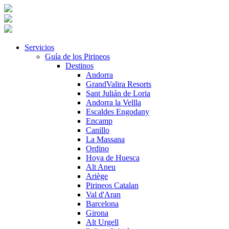
Servicios
Guía de los Pirineos
Destinos
Andorra
GrandValira Resorts
Sant Julián de Loria
Andorra la Vellla
Escaldes Engodany
Encamp
Canillo
La Massana
Ordino
Hoya de Huesca
Alt Aneu
Ariège
Pirineos Catalan
Val d'Aran
Barcelona
Girona
Alt Urgell