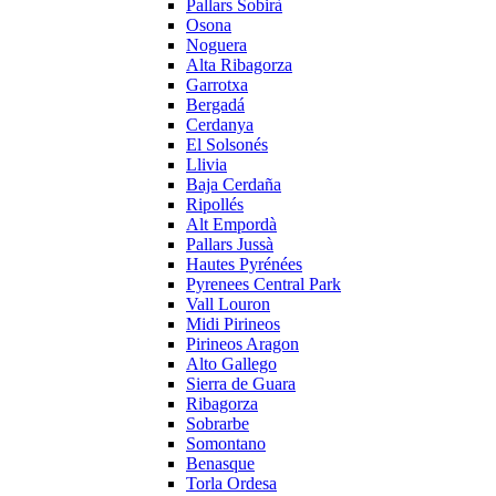
Pallars Sobirà
Osona
Noguera
Alta Ribagorza
Garrotxa
Bergadá
Cerdanya
El Solsonés
Llivia
Baja Cerdaña
Ripollés
Alt Empordà
Pallars Jussà
Hautes Pyrénées
Pyrenees Central Park
Vall Louron
Midi Pirineos
Pirineos Aragon
Alto Gallego
Sierra de Guara
Ribagorza
Sobrarbe
Somontano
Benasque
Torla Ordesa