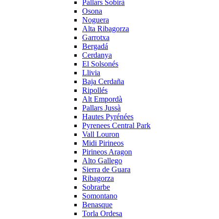
Pallars Sobirà
Osona
Noguera
Alta Ribagorza
Garrotxa
Bergadá
Cerdanya
El Solsonés
Llivia
Baja Cerdaña
Ripollés
Alt Empordà
Pallars Jussà
Hautes Pyrénées
Pyrenees Central Park
Vall Louron
Midi Pirineos
Pirineos Aragon
Alto Gallego
Sierra de Guara
Ribagorza
Sobrarbe
Somontano
Benasque
Torla Ordesa