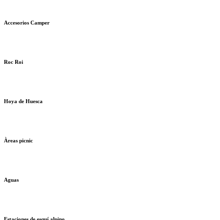
Accesorios Camper
Roc Roi
Hoya de Huesca
Àreas picnic
Aguas
Estaciones de esquí alpino