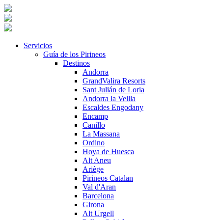
Servicios
Guía de los Pirineos
Destinos
Andorra
GrandValira Resorts
Sant Julián de Loria
Andorra la Vellla
Escaldes Engodany
Encamp
Canillo
La Massana
Ordino
Hoya de Huesca
Alt Aneu
Ariège
Pirineos Catalan
Val d'Aran
Barcelona
Girona
Alt Urgell