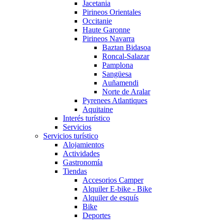
Jacetania
Pirineos Orientales
Occitanie
Haute Garonne
Pirineos Navarra
Baztan Bidasoa
Roncal-Salazar
Pamplona
Sangüesa
Auñamendi
Norte de Aralar
Pyrenees Atlantiques
Aquitaine
Interés turístico
Servicios
Servicios turístico
Alojamientos
Actividades
Gastronomía
Tiendas
Accesorios Camper
Alquiler E-bike - Bike
Alquiler de esquís
Bike
Deportes