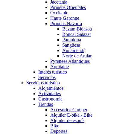
Jacetania
Pirineos Orientales
Occitanie
Haute Garonne
Pirineos Navarra
Baztan Bidasoa
Roncal-Salazar
Pamplona
Sangüesa
Auñamendi
Norte de Aralar
Pyrenees Atlantiques
Aquitaine
Interés turístico
Servicios
Servicios turístico
Alojamientos
Actividades
Gastronomía
Tiendas
Accesorios Camper
Alquiler E-bike - Bike
Alquiler de esquís
Bike
Deportes