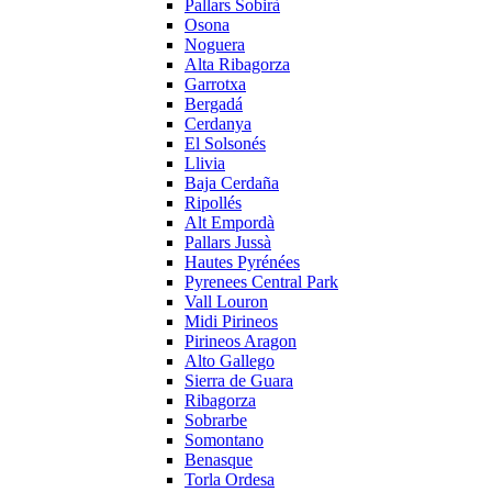
Pallars Sobirà
Osona
Noguera
Alta Ribagorza
Garrotxa
Bergadá
Cerdanya
El Solsonés
Llivia
Baja Cerdaña
Ripollés
Alt Empordà
Pallars Jussà
Hautes Pyrénées
Pyrenees Central Park
Vall Louron
Midi Pirineos
Pirineos Aragon
Alto Gallego
Sierra de Guara
Ribagorza
Sobrarbe
Somontano
Benasque
Torla Ordesa