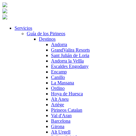
Servicios
Guía de los Pirineos
Destinos
Andorra
GrandValira Resorts
Sant Julián de Loria
Andorra la Vellla
Escaldes Engodany
Encamp
Canillo
La Massana
Ordino
Hoya de Huesca
Alt Aneu
Ariège
Pirineos Catalan
Val d'Aran
Barcelona
Girona
Alt Urgell