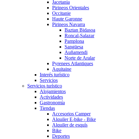
Jacetania
Pirineos Orientales
Occitanie
Haute Garonne
Pirineos Navarra
Baztan Bidasoa
Roncal-Salazar
Pamplona
Sangüesa
Auñamendi
Norte de Aralar
Pyrenees Atlantiques
Aquitaine
Interés turístico
Servicios
Servicios turístico
Alojamientos
Actividades
Gastronomía
Tiendas
Accesorios Camper
Alquiler E-bike - Bike
Alquiler de esquís
Bike
Deportes