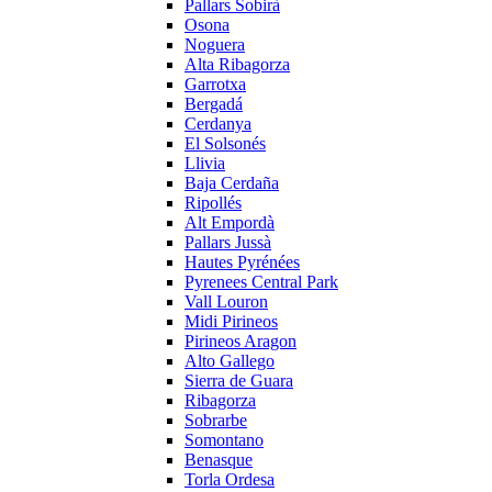
Pallars Sobirà
Osona
Noguera
Alta Ribagorza
Garrotxa
Bergadá
Cerdanya
El Solsonés
Llivia
Baja Cerdaña
Ripollés
Alt Empordà
Pallars Jussà
Hautes Pyrénées
Pyrenees Central Park
Vall Louron
Midi Pirineos
Pirineos Aragon
Alto Gallego
Sierra de Guara
Ribagorza
Sobrarbe
Somontano
Benasque
Torla Ordesa