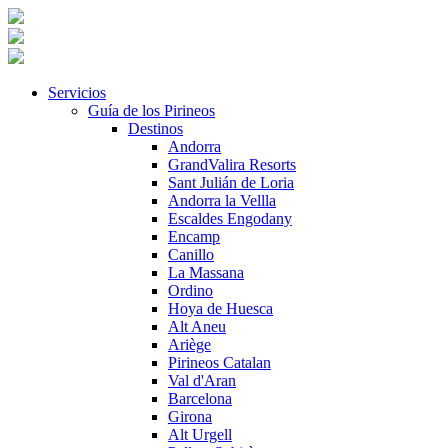
Servicios
Guía de los Pirineos
Destinos
Andorra
GrandValira Resorts
Sant Julián de Loria
Andorra la Vellla
Escaldes Engodany
Encamp
Canillo
La Massana
Ordino
Hoya de Huesca
Alt Aneu
Ariège
Pirineos Catalan
Val d'Aran
Barcelona
Girona
Alt Urgell