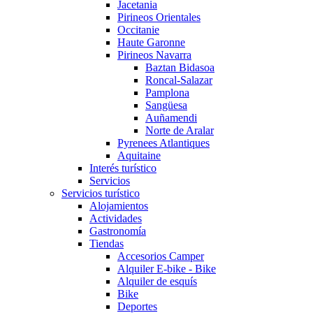
Jacetania
Pirineos Orientales
Occitanie
Haute Garonne
Pirineos Navarra
Baztan Bidasoa
Roncal-Salazar
Pamplona
Sangüesa
Auñamendi
Norte de Aralar
Pyrenees Atlantiques
Aquitaine
Interés turístico
Servicios
Servicios turístico
Alojamientos
Actividades
Gastronomía
Tiendas
Accesorios Camper
Alquiler E-bike - Bike
Alquiler de esquís
Bike
Deportes