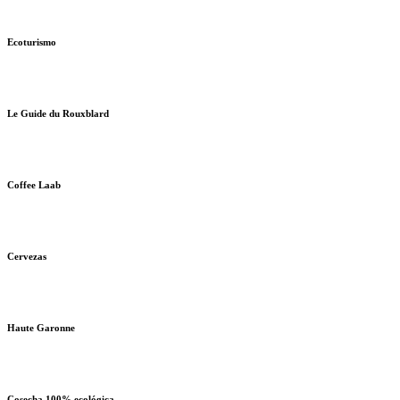
Ecoturismo
Le Guide du Rouxblard
Coffee Laab
Cervezas
Haute Garonne
Cosecha 100% ecológica