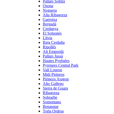
Pallars Sobirà
Osona
Noguera
Alta Ribagorza
Garrotxa
Bergadá
Cerdanya
El Solsonés
Llivia
Baja Cerdaña
Ripollés
Alt Empordà
Pallars Jussà
Hautes Pyrénées
Pyrenees Central Park
Vall Louron
Midi Pirineos
Pirineos Aragon
Alto Gallego
Sierra de Guara
Ribagorza
Sobrarbe
Somontano
Benasque
Torla Ordesa