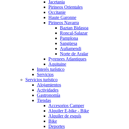
Jacetania
Pirineos Orientales
Occitanie
Haute Garonne
Pirineos Navarra
Baztan Bidasoa
Roncal-Salazar
Pamplona
Sangüesa
Auñamendi
Norte de Aralar
Pyrenees Atlantiques
Aquitaine
Interés turístico
Servicios
Servicios turístico
Alojamientos
Actividades
Gastronomía
Tiendas
Accesorios Camper
Alquiler E-bike - Bike
Alquiler de esquís
Bike
Deportes