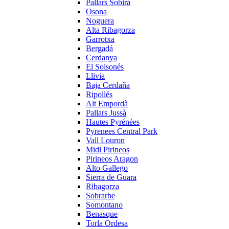
Pallars Sobirà
Osona
Noguera
Alta Ribagorza
Garrotxa
Bergadá
Cerdanya
El Solsonés
Llivia
Baja Cerdaña
Ripollés
Alt Empordà
Pallars Jussà
Hautes Pyrénées
Pyrenees Central Park
Vall Louron
Midi Pirineos
Pirineos Aragon
Alto Gallego
Sierra de Guara
Ribagorza
Sobrarbe
Somontano
Benasque
Torla Ordesa