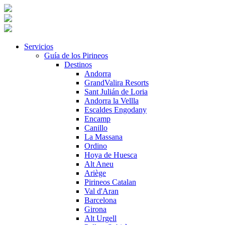
Servicios
Guía de los Pirineos
Destinos
Andorra
GrandValira Resorts
Sant Julián de Loria
Andorra la Vellla
Escaldes Engodany
Encamp
Canillo
La Massana
Ordino
Hoya de Huesca
Alt Aneu
Ariège
Pirineos Catalan
Val d'Aran
Barcelona
Girona
Alt Urgell