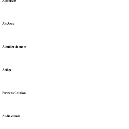
Albergues
Alt Aneu
Alquiller de moto
Ariège
Pirineos Catalan
Audiovisuals