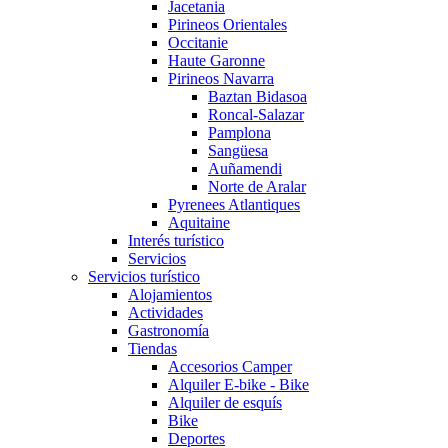
Jacetania
Pirineos Orientales
Occitanie
Haute Garonne
Pirineos Navarra
Baztan Bidasoa
Roncal-Salazar
Pamplona
Sangüesa
Auñamendi
Norte de Aralar
Pyrenees Atlantiques
Aquitaine
Interés turístico
Servicios
Servicios turístico
Alojamientos
Actividades
Gastronomía
Tiendas
Accesorios Camper
Alquiler E-bike - Bike
Alquiler de esquís
Bike
Deportes