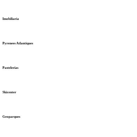
Imobiliaria
Pyrenees Atlantiques
Pastelerías
Skicenter
Geoparques