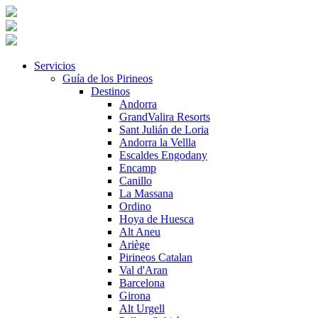
Servicios
Guía de los Pirineos
Destinos
Andorra
GrandValira Resorts
Sant Julián de Loria
Andorra la Vellla
Escaldes Engodany
Encamp
Canillo
La Massana
Ordino
Hoya de Huesca
Alt Aneu
Ariège
Pirineos Catalan
Val d'Aran
Barcelona
Girona
Alt Urgell