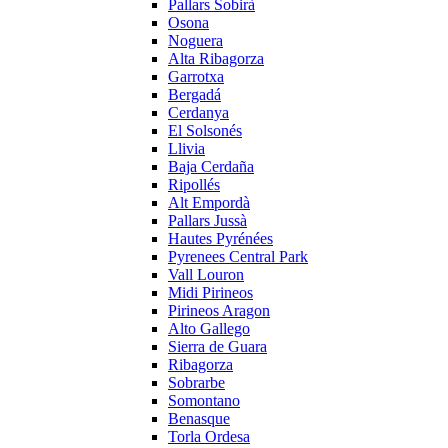
Pallars Sobirà
Osona
Noguera
Alta Ribagorza
Garrotxa
Bergadá
Cerdanya
El Solsonés
Llivia
Baja Cerdaña
Ripollés
Alt Empordà
Pallars Jussà
Hautes Pyrénées
Pyrenees Central Park
Vall Louron
Midi Pirineos
Pirineos Aragon
Alto Gallego
Sierra de Guara
Ribagorza
Sobrarbe
Somontano
Benasque
Torla Ordesa