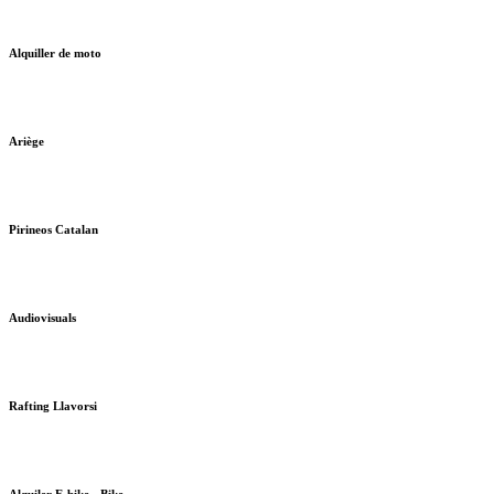
Alquiller de moto
Ariège
Pirineos Catalan
Audiovisuals
Rafting Llavorsi
Alquiler E-bike - Bike