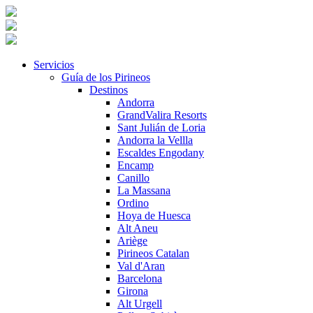
Servicios
Guía de los Pirineos
Destinos
Andorra
GrandValira Resorts
Sant Julián de Loria
Andorra la Vellla
Escaldes Engodany
Encamp
Canillo
La Massana
Ordino
Hoya de Huesca
Alt Aneu
Ariège
Pirineos Catalan
Val d'Aran
Barcelona
Girona
Alt Urgell