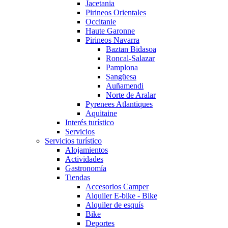
Jacetania
Pirineos Orientales
Occitanie
Haute Garonne
Pirineos Navarra
Baztan Bidasoa
Roncal-Salazar
Pamplona
Sangüesa
Auñamendi
Norte de Aralar
Pyrenees Atlantiques
Aquitaine
Interés turístico
Servicios
Servicios turístico
Alojamientos
Actividades
Gastronomía
Tiendas
Accesorios Camper
Alquiler E-bike - Bike
Alquiler de esquís
Bike
Deportes