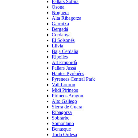
Pallars Sobirà
Osona
Noguera
Alta Ribagorza
Garrotxa
Bergadá
Cerdanya
El Solsonés
Llivia
Baja Cerdaña
Ripollés
Alt Empordà
Pallars Jussà
Hautes Pyrénées
Pyrenees Central Park
Vall Louron
Midi Pirineos
Pirineos Aragon
Alto Gallego
Sierra de Guara
Ribagorza
Sobrarbe
Somontano
Benasque
Torla Ordesa