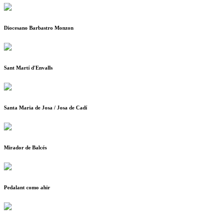
Diocesano Barbastro Monzon
Sant Martí d'Envalls
Santa Maria de Josa / Josa de Cadí
Mirador de Balcés
Pedalant como ahir