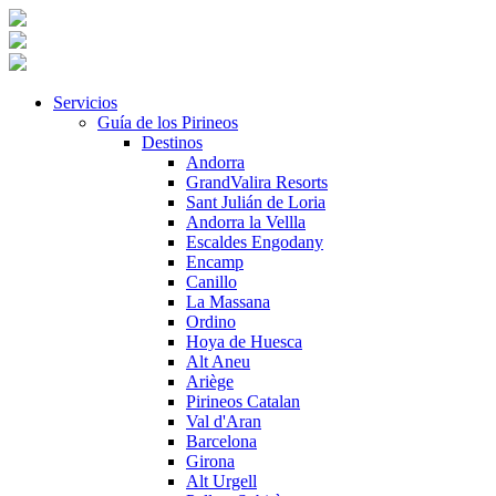
Servicios
Guía de los Pirineos
Destinos
Andorra
GrandValira Resorts
Sant Julián de Loria
Andorra la Vellla
Escaldes Engodany
Encamp
Canillo
La Massana
Ordino
Hoya de Huesca
Alt Aneu
Ariège
Pirineos Catalan
Val d'Aran
Barcelona
Girona
Alt Urgell