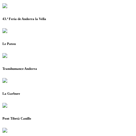
43.ª Feria de Andorra la Vella
Le Patou
Transhumance Andorra
La Garbure
Pont Tibetà Canillo