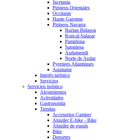
Jacetania
Pirineos Orientales
Occitanie
Haute Garonne
Pirineos Navarra
Baztan Bidasoa
Roncal-Salazar
Pamplona
Sangüesa
Auñamendi
Norte de Aralar
Pyrenees Atlantiques
Aquitaine
Interés turístico
Servicios
Servicios turístico
Alojamientos
Actividades
Gastronomía
Tiendas
Accesorios Camper
Alquiler E-bike - Bike
Alquiler de esquís
Bike
Deportes