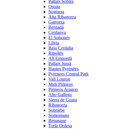
Pallars Sobirà
Osona
Noguera
Alta Ribagorza
Garrotxa
Bergadá
Cerdanya
El Solsonés
Llivia
Baja Cerdaña
Ripollés
Alt Empordà
Pallars Jussà
Hautes Pyrénées
Pyrenees Central Park
Vall Louron
Midi Pirineos
Pirineos Aragon
Alto Gallego
Sierra de Guara
Ribagorza
Sobrarbe
Somontano
Benasque
Torla Ordesa