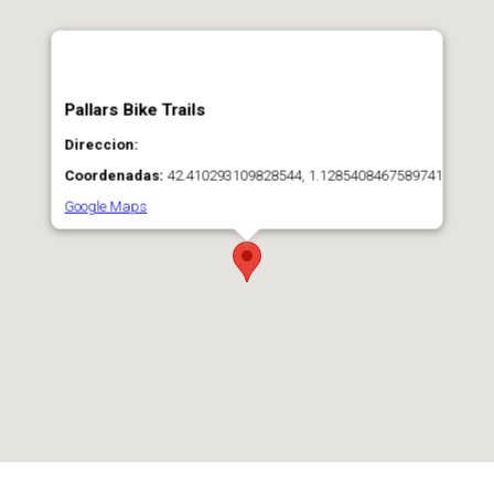
Pallars Bike Trails
Direccion:
Coordenadas:
42.410293109828544, 1.1285408467589741
Google Maps