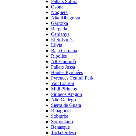
Pallars Sobirà
Osona
Noguera
Alta Ribagorza
Garrotxa
Bergadá
Cerdanya
El Solsonés
Llivia
Baja Cerdaña
Ripollés
Alt Empordà
Pallars Jussà
Hautes Pyrénées
Pyrenees Central Park
Vall Louron
Midi Pirineos
Pirineos Aragon
Alto Gallego
Sierra de Guara
Ribagorza
Sobrarbe
Somontano
Benasque
Torla Ordesa