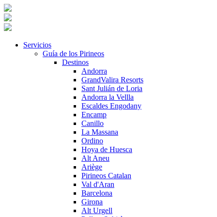
Servicios
Guía de los Pirineos
Destinos
Andorra
GrandValira Resorts
Sant Julián de Loria
Andorra la Vellla
Escaldes Engodany
Encamp
Canillo
La Massana
Ordino
Hoya de Huesca
Alt Aneu
Ariège
Pirineos Catalan
Val d'Aran
Barcelona
Girona
Alt Urgell