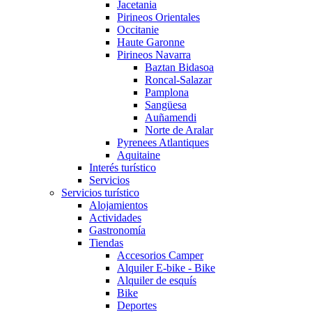
Jacetania
Pirineos Orientales
Occitanie
Haute Garonne
Pirineos Navarra
Baztan Bidasoa
Roncal-Salazar
Pamplona
Sangüesa
Auñamendi
Norte de Aralar
Pyrenees Atlantiques
Aquitaine
Interés turístico
Servicios
Servicios turístico
Alojamientos
Actividades
Gastronomía
Tiendas
Accesorios Camper
Alquiler E-bike - Bike
Alquiler de esquís
Bike
Deportes