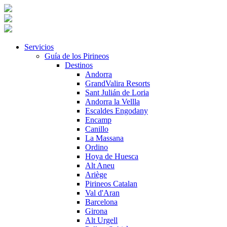
Servicios
Guía de los Pirineos
Destinos
Andorra
GrandValira Resorts
Sant Julián de Loria
Andorra la Vellla
Escaldes Engodany
Encamp
Canillo
La Massana
Ordino
Hoya de Huesca
Alt Aneu
Ariège
Pirineos Catalan
Val d'Aran
Barcelona
Girona
Alt Urgell