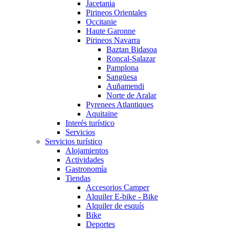
Jacetania
Pirineos Orientales
Occitanie
Haute Garonne
Pirineos Navarra
Baztan Bidasoa
Roncal-Salazar
Pamplona
Sangüesa
Auñamendi
Norte de Aralar
Pyrenees Atlantiques
Aquitaine
Interés turístico
Servicios
Servicios turístico
Alojamientos
Actividades
Gastronomía
Tiendas
Accesorios Camper
Alquiler E-bike - Bike
Alquiler de esquís
Bike
Deportes