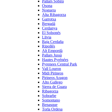
Pallars Sobirà
Osona
Noguera
Alta Ribagorza
Garrotxa
Bergadá
Cerdanya
El Solsonés
Llivia
Baja Cerdaña
Ripollés
Alt Empordà
Pallars Jussà
Hautes Pyrénées
Pyrenees Central Park
Vall Louron
Midi Pirineos
Pirineos Aragon
Alto Gallego
Sierra de Guara
Ribagorza
Sobrarbe
Somontano
Benasque
Torla Ordesa