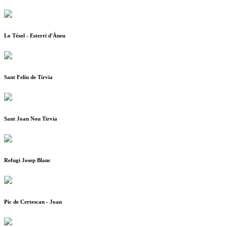
Lo Tésol - Esterri d'Àneu
Sant Feliu de Tírvia
Sant Joan Nou Tirvia
Refugi Josep Blanc
Pic de Certescan - Joan