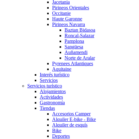
Jacetania
Pirineos Orientales
Occitanie
Haute Garonne
Pirineos Navarra
Baztan Bidasoa
Roncal-Salazar
Pamplona
Sangüesa
Auñamendi
Norte de Aralar
Pyrenees Atlantiques
Aquitaine
Interés turístico
Servicios
Servicios turístico
Alojamientos
Actividades
Gastronomía
Tiendas
Accesorios Camper
Alquiler E-bike - Bike
Alquiler de esquís
Bike
Deportes