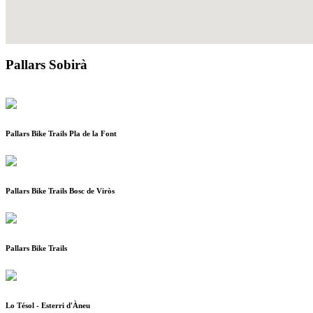
Pallars Sobirà
Pallars Bike Trails Pla de la Font
Pallars Bike Trails Bosc de Viròs
Pallars Bike Trails
Lo Tésol - Esterri d'Àneu