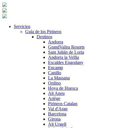
Servicios
Guía de los Pirineos
Destinos
Andorra
GrandValira Resorts
Sant Julián de Loria
Andorra la Vellla
Escaldes Engodany
Encamp
Canillo
La Massana
Ordino
Hoya de Huesca
Alt Aneu
Ariège
Pirineos Catalan
Val d'Aran
Barcelona
Girona
Alt Urgell