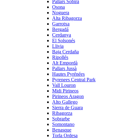
Pallars Sobirà
Osona
Noguera
Alta Ribagorza
Garrotxa
Bergadá
Cerdanya
El Solsonés
Llivia
Baja Cerdaña
Ripollés
Alt Empordà
Pallars Jussà
Hautes Pyrénées
Pyrenees Central Park
Vall Louron
Midi Pirineos
Pirineos Aragon
Alto Gallego
Sierra de Guara
Ribagorza
Sobrarbe
Somontano
Benasque
Torla Ordesa