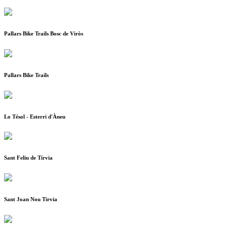
Pallars Bike Trails Bosc de Viròs
Pallars Bike Trails
Lo Tésol - Esterri d'Àneu
Sant Feliu de Tírvia
Sant Joan Nou Tirvia