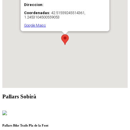
Direccion:
Coordenadas:
42.51559245514361,
1.2453104500559053
Google Maps
Pallars Sobirà
Pallars Bike Trails Pla de la Font