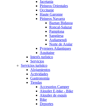
Jacetania
Pirineos Orientales
Occitanie
Haute Garonne
Pirineos Navarra
Baztan Bidasoa
Roncal-Salazar
Pamplona
Sangüesa
Auñamendi
Norte de Aralar
Pyrenees Atlantiques
Aquitaine
Interés turístico
Servicios
Servicios turístico
Alojamientos
Actividades
Gastronomía
Tiendas
Accesorios Camper
Alquiler E-bike - Bike
Alquiler de esquís
Bike
Deportes