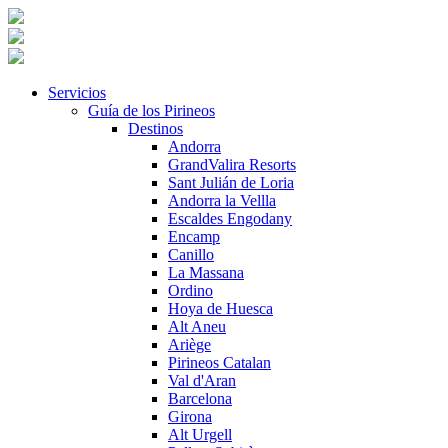
Servicios
Guía de los Pirineos
Destinos
Andorra
GrandValira Resorts
Sant Julián de Loria
Andorra la Vellla
Escaldes Engodany
Encamp
Canillo
La Massana
Ordino
Hoya de Huesca
Alt Aneu
Ariège
Pirineos Catalan
Val d'Aran
Barcelona
Girona
Alt Urgell