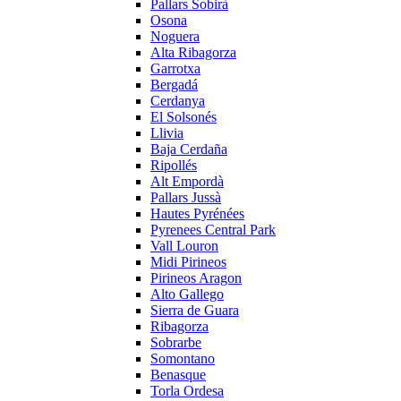
Pallars Sobirà
Osona
Noguera
Alta Ribagorza
Garrotxa
Bergadá
Cerdanya
El Solsonés
Llivia
Baja Cerdaña
Ripollés
Alt Empordà
Pallars Jussà
Hautes Pyrénées
Pyrenees Central Park
Vall Louron
Midi Pirineos
Pirineos Aragon
Alto Gallego
Sierra de Guara
Ribagorza
Sobrarbe
Somontano
Benasque
Torla Ordesa