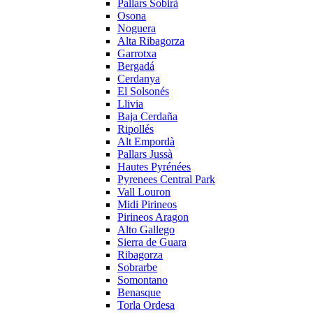
Pallars Sobirà
Osona
Noguera
Alta Ribagorza
Garrotxa
Bergadá
Cerdanya
El Solsonés
Llivia
Baja Cerdaña
Ripollés
Alt Empordà
Pallars Jussà
Hautes Pyrénées
Pyrenees Central Park
Vall Louron
Midi Pirineos
Pirineos Aragon
Alto Gallego
Sierra de Guara
Ribagorza
Sobrarbe
Somontano
Benasque
Torla Ordesa