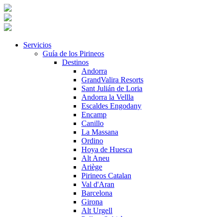
Servicios
Guía de los Pirineos
Destinos
Andorra
GrandValira Resorts
Sant Julián de Loria
Andorra la Vellla
Escaldes Engodany
Encamp
Canillo
La Massana
Ordino
Hoya de Huesca
Alt Aneu
Ariège
Pirineos Catalan
Val d'Aran
Barcelona
Girona
Alt Urgell