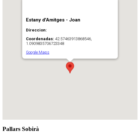
Estany d'Amitges - Joan
Direccion:
Coordenadas:
42.57463913868546,
1.0909835706723348
Google Maps
Pallars Sobirà