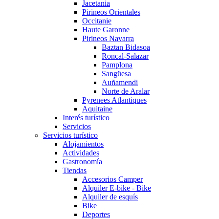
Jacetania
Pirineos Orientales
Occitanie
Haute Garonne
Pirineos Navarra
Baztan Bidasoa
Roncal-Salazar
Pamplona
Sangüesa
Auñamendi
Norte de Aralar
Pyrenees Atlantiques
Aquitaine
Interés turístico
Servicios
Servicios turístico
Alojamientos
Actividades
Gastronomía
Tiendas
Accesorios Camper
Alquiler E-bike - Bike
Alquiler de esquís
Bike
Deportes