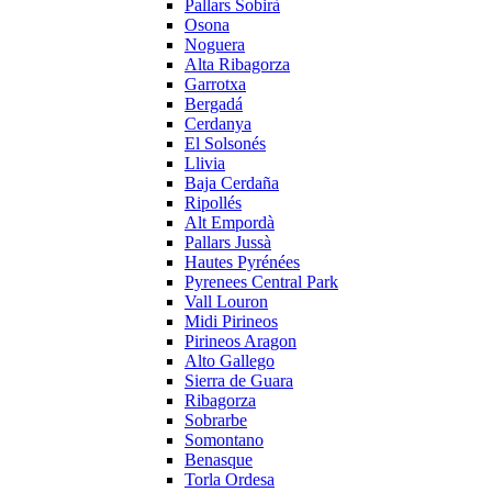
Pallars Sobirà
Osona
Noguera
Alta Ribagorza
Garrotxa
Bergadá
Cerdanya
El Solsonés
Llivia
Baja Cerdaña
Ripollés
Alt Empordà
Pallars Jussà
Hautes Pyrénées
Pyrenees Central Park
Vall Louron
Midi Pirineos
Pirineos Aragon
Alto Gallego
Sierra de Guara
Ribagorza
Sobrarbe
Somontano
Benasque
Torla Ordesa