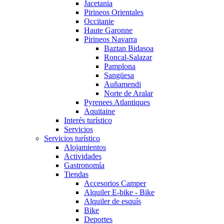
Jacetania
Pirineos Orientales
Occitanie
Haute Garonne
Pirineos Navarra
Baztan Bidasoa
Roncal-Salazar
Pamplona
Sangüesa
Auñamendi
Norte de Aralar
Pyrenees Atlantiques
Aquitaine
Interés turístico
Servicios
Servicios turístico
Alojamientos
Actividades
Gastronomía
Tiendas
Accesorios Camper
Alquiler E-bike - Bike
Alquiler de esquís
Bike
Deportes