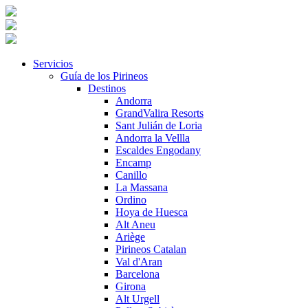
Servicios
Guía de los Pirineos
Destinos
Andorra
GrandValira Resorts
Sant Julián de Loria
Andorra la Vellla
Escaldes Engodany
Encamp
Canillo
La Massana
Ordino
Hoya de Huesca
Alt Aneu
Ariège
Pirineos Catalan
Val d'Aran
Barcelona
Girona
Alt Urgell