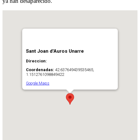
ya han desaparecido.
Sant Joan d'Auros Unarre
Direccion:
Coordenadas:
42.637649439535465,
1.1512761098849422
Google Maps