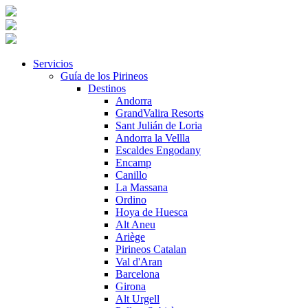
Servicios
Guía de los Pirineos
Destinos
Andorra
GrandValira Resorts
Sant Julián de Loria
Andorra la Vellla
Escaldes Engodany
Encamp
Canillo
La Massana
Ordino
Hoya de Huesca
Alt Aneu
Ariège
Pirineos Catalan
Val d'Aran
Barcelona
Girona
Alt Urgell