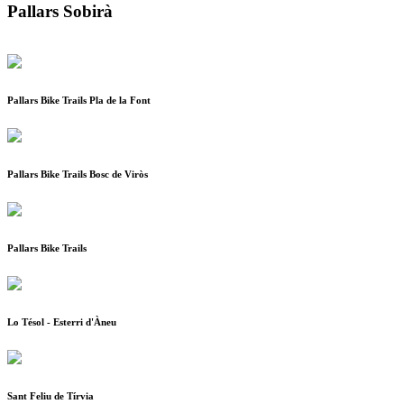
Pallars Sobirà
Pallars Bike Trails Pla de la Font
Pallars Bike Trails Bosc de Viròs
Pallars Bike Trails
Lo Tésol - Esterri d'Àneu
Sant Feliu de Tírvia