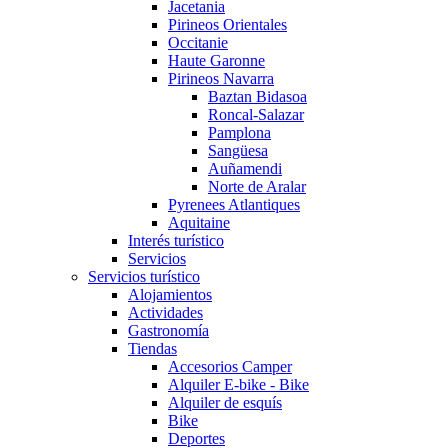
Jacetania
Pirineos Orientales
Occitanie
Haute Garonne
Pirineos Navarra
Baztan Bidasoa
Roncal-Salazar
Pamplona
Sangüesa
Auñamendi
Norte de Aralar
Pyrenees Atlantiques
Aquitaine
Interés turístico
Servicios
Servicios turístico
Alojamientos
Actividades
Gastronomía
Tiendas
Accesorios Camper
Alquiler E-bike - Bike
Alquiler de esquís
Bike
Deportes