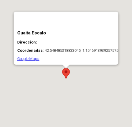
Guaita Escalo
Direccion:
Coordenadas:
42.548485318833045, 1.1546913939257575
Google Maps