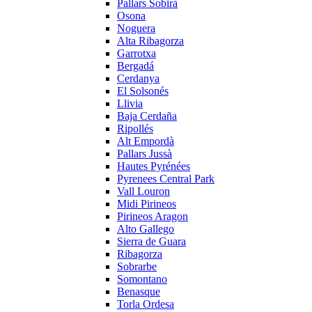
Pallars Sobirà
Osona
Noguera
Alta Ribagorza
Garrotxa
Bergadá
Cerdanya
El Solsonés
Llivia
Baja Cerdaña
Ripollés
Alt Empordà
Pallars Jussà
Hautes Pyrénées
Pyrenees Central Park
Vall Louron
Midi Pirineos
Pirineos Aragon
Alto Gallego
Sierra de Guara
Ribagorza
Sobrarbe
Somontano
Benasque
Torla Ordesa