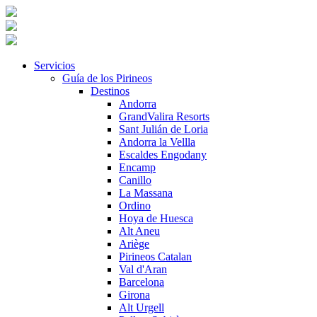
Servicios
Guía de los Pirineos
Destinos
Andorra
GrandValira Resorts
Sant Julián de Loria
Andorra la Vellla
Escaldes Engodany
Encamp
Canillo
La Massana
Ordino
Hoya de Huesca
Alt Aneu
Ariège
Pirineos Catalan
Val d'Aran
Barcelona
Girona
Alt Urgell