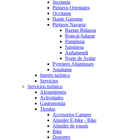
Jacetania
Pirineos Orientales
Occitanie
Haute Garonne
Pirineos Navarra
Baztan Bidasoa
Roncal-Salazar
Pamplona
Sangüesa
Auñamendi
Norte de Aralar
Pyrenees Atlantiques
Aquitaine
Interés turístico
Servicios
Servicios turístico
Alojamientos
Actividades
Gastronomía
Tiendas
Accesorios Camper
Alquiler E-bike - Bike
Alquiler de esquís
Bike
Deportes