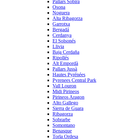
Pallars Sobirà
Osona
Noguera
Alta Ribagorza
Garrotxa
Bergadá
Cerdanya
El Solsonés
Llivia
Baja Cerdaña
Ripollés
Alt Empordà
Pallars Jussà
Hautes Pyrénées
Pyrenees Central Park
Vall Louron
Midi Pirineos
Pirineos Aragon
Alto Gallego
Sierra de Guara
Ribagorza
Sobrarbe
Somontano
Benasque
Torla Ordesa