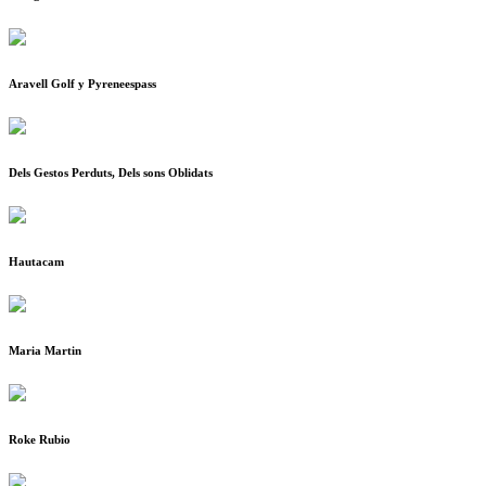
Aravell Golf y Pyreneespass
Dels Gestos Perduts, Dels sons Oblidats
Hautacam
Maria Martin
Roke Rubio