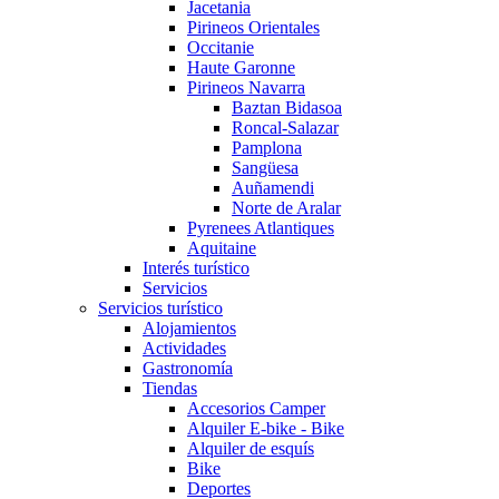
Jacetania
Pirineos Orientales
Occitanie
Haute Garonne
Pirineos Navarra
Baztan Bidasoa
Roncal-Salazar
Pamplona
Sangüesa
Auñamendi
Norte de Aralar
Pyrenees Atlantiques
Aquitaine
Interés turístico
Servicios
Servicios turístico
Alojamientos
Actividades
Gastronomía
Tiendas
Accesorios Camper
Alquiler E-bike - Bike
Alquiler de esquís
Bike
Deportes