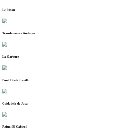
Le Patou
Transhumance Andorra
La Garbure
Pont Tibetà Canillo
Cuidadela de Jaca
Refugi El Cabirol