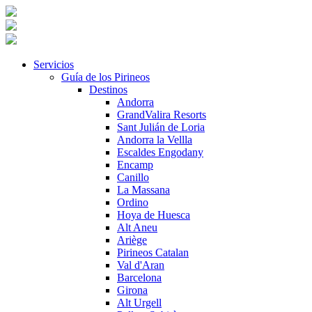
Servicios
Guía de los Pirineos
Destinos
Andorra
GrandValira Resorts
Sant Julián de Loria
Andorra la Vellla
Escaldes Engodany
Encamp
Canillo
La Massana
Ordino
Hoya de Huesca
Alt Aneu
Ariège
Pirineos Catalan
Val d'Aran
Barcelona
Girona
Alt Urgell