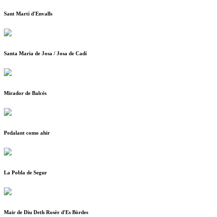
Sant Martí d'Envalls
Santa Maria de Josa / Josa de Cadí
Mirador de Balcés
Pedalant como ahir
La Pobla de Segur
Mair de Diu Deth Rosèr d'Es Bòrdes