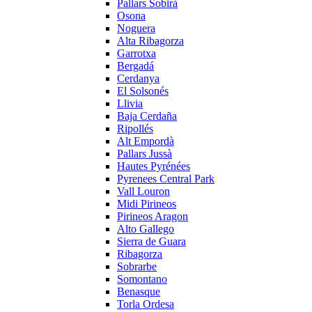
Pallars Sobirà
Osona
Noguera
Alta Ribagorza
Garrotxa
Bergadá
Cerdanya
El Solsonés
Llivia
Baja Cerdaña
Ripollés
Alt Empordà
Pallars Jussà
Hautes Pyrénées
Pyrenees Central Park
Vall Louron
Midi Pirineos
Pirineos Aragon
Alto Gallego
Sierra de Guara
Ribagorza
Sobrarbe
Somontano
Benasque
Torla Ordesa