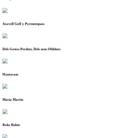
Aravell Golf y Pyreneespass
Dels Gestos Perduts, Dels sons Oblidats
Hautacam
Maria Martin
Roke Rubio