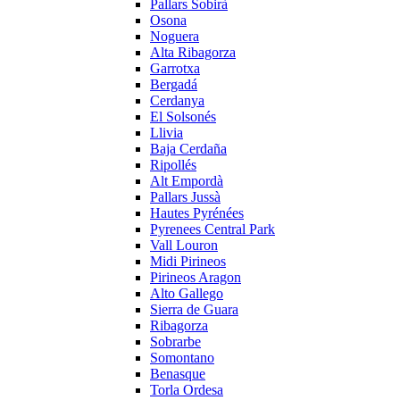
Pallars Sobirà
Osona
Noguera
Alta Ribagorza
Garrotxa
Bergadá
Cerdanya
El Solsonés
Llivia
Baja Cerdaña
Ripollés
Alt Empordà
Pallars Jussà
Hautes Pyrénées
Pyrenees Central Park
Vall Louron
Midi Pirineos
Pirineos Aragon
Alto Gallego
Sierra de Guara
Ribagorza
Sobrarbe
Somontano
Benasque
Torla Ordesa