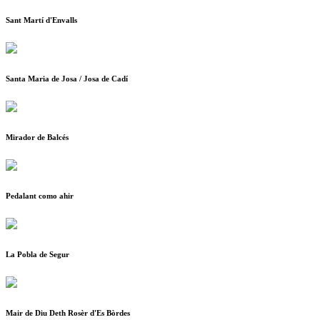
Sant Martí d'Envalls
Santa Maria de Josa / Josa de Cadí
Mirador de Balcés
Pedalant como ahir
La Pobla de Segur
Mair de Diu Deth Rosèr d'Es Bòrdes