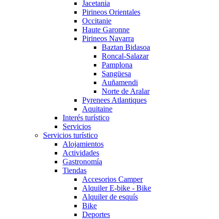
Jacetania
Pirineos Orientales
Occitanie
Haute Garonne
Pirineos Navarra
Baztan Bidasoa
Roncal-Salazar
Pamplona
Sangüesa
Auñamendi
Norte de Aralar
Pyrenees Atlantiques
Aquitaine
Interés turístico
Servicios
Servicios turístico
Alojamientos
Actividades
Gastronomía
Tiendas
Accesorios Camper
Alquiler E-bike - Bike
Alquiler de esquís
Bike
Deportes