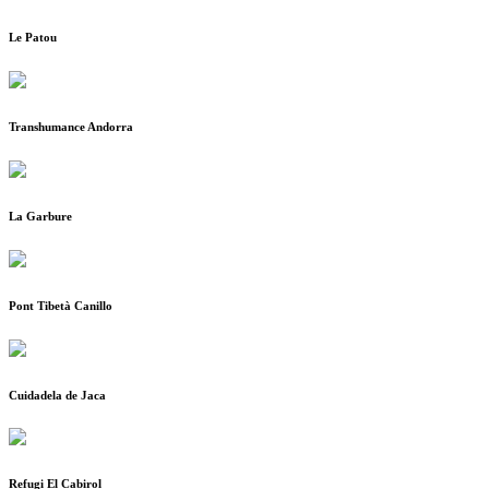
Le Patou
Transhumance Andorra
La Garbure
Pont Tibetà Canillo
Cuidadela de Jaca
Refugi El Cabirol