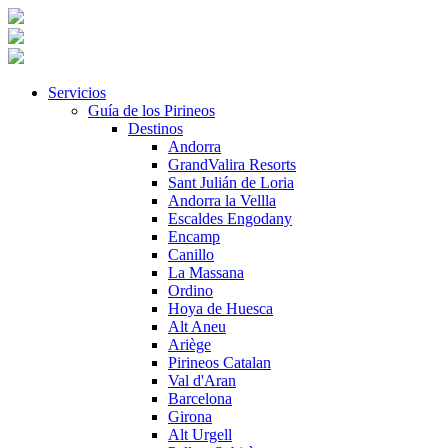
Servicios
Guía de los Pirineos
Destinos
Andorra
GrandValira Resorts
Sant Julián de Loria
Andorra la Vellla
Escaldes Engodany
Encamp
Canillo
La Massana
Ordino
Hoya de Huesca
Alt Aneu
Ariège
Pirineos Catalan
Val d'Aran
Barcelona
Girona
Alt Urgell