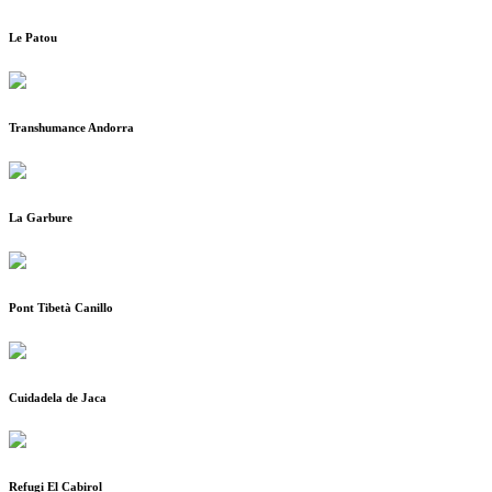
Le Patou
Transhumance Andorra
La Garbure
Pont Tibetà Canillo
Cuidadela de Jaca
Refugi El Cabirol