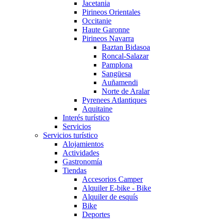
Jacetania
Pirineos Orientales
Occitanie
Haute Garonne
Pirineos Navarra
Baztan Bidasoa
Roncal-Salazar
Pamplona
Sangüesa
Auñamendi
Norte de Aralar
Pyrenees Atlantiques
Aquitaine
Interés turístico
Servicios
Servicios turístico
Alojamientos
Actividades
Gastronomía
Tiendas
Accesorios Camper
Alquiler E-bike - Bike
Alquiler de esquís
Bike
Deportes