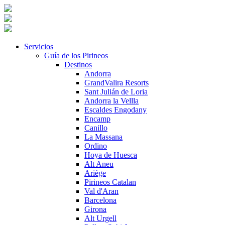
Servicios
Guía de los Pirineos
Destinos
Andorra
GrandValira Resorts
Sant Julián de Loria
Andorra la Vellla
Escaldes Engodany
Encamp
Canillo
La Massana
Ordino
Hoya de Huesca
Alt Aneu
Ariège
Pirineos Catalan
Val d'Aran
Barcelona
Girona
Alt Urgell