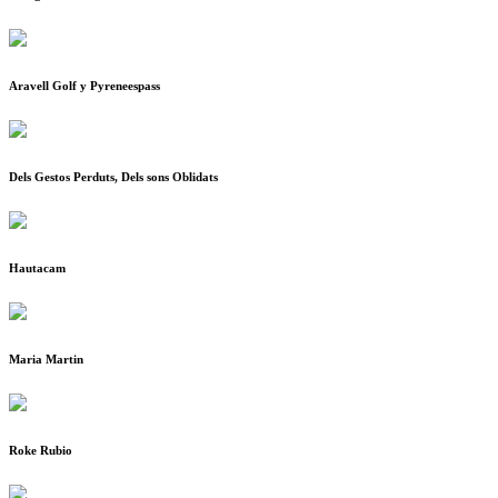
Aravell Golf y Pyreneespass
Dels Gestos Perduts, Dels sons Oblidats
Hautacam
Maria Martin
Roke Rubio