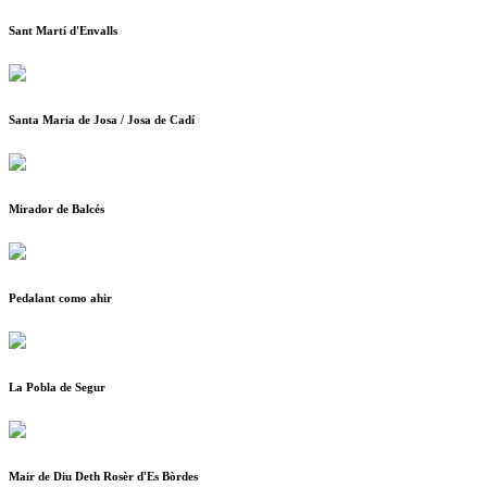
Sant Martí d'Envalls
Santa Maria de Josa / Josa de Cadí
Mirador de Balcés
Pedalant como ahir
La Pobla de Segur
Mair de Diu Deth Rosèr d'Es Bòrdes