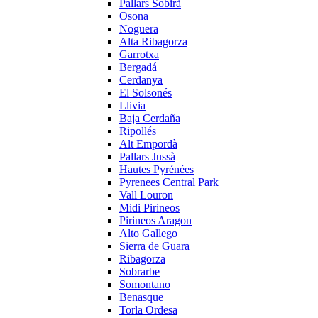
Pallars Sobirà
Osona
Noguera
Alta Ribagorza
Garrotxa
Bergadá
Cerdanya
El Solsonés
Llivia
Baja Cerdaña
Ripollés
Alt Empordà
Pallars Jussà
Hautes Pyrénées
Pyrenees Central Park
Vall Louron
Midi Pirineos
Pirineos Aragon
Alto Gallego
Sierra de Guara
Ribagorza
Sobrarbe
Somontano
Benasque
Torla Ordesa