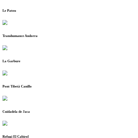
Le Patou
Transhumance Andorra
La Garbure
Pont Tibetà Canillo
Cuidadela de Jaca
Refugi El Cabirol