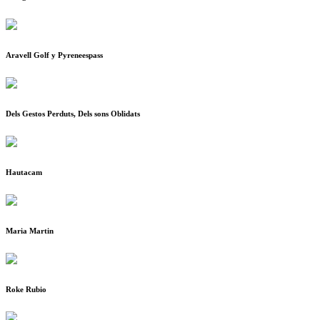
Aravell Golf y Pyreneespass
Dels Gestos Perduts, Dels sons Oblidats
Hautacam
Maria Martin
Roke Rubio