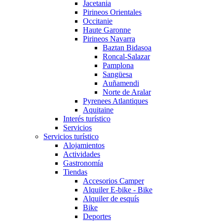
Jacetania
Pirineos Orientales
Occitanie
Haute Garonne
Pirineos Navarra
Baztan Bidasoa
Roncal-Salazar
Pamplona
Sangüesa
Auñamendi
Norte de Aralar
Pyrenees Atlantiques
Aquitaine
Interés turístico
Servicios
Servicios turístico
Alojamientos
Actividades
Gastronomía
Tiendas
Accesorios Camper
Alquiler E-bike - Bike
Alquiler de esquís
Bike
Deportes