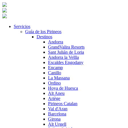
Servicios
Guía de los Pirineos
Destinos
Andorra
GrandValira Resorts
Sant Julián de Loria
Andorra la Vellla
Escaldes Engodany
Encamp
Canillo
La Massana
Ordino
Hoya de Huesca
Alt Aneu
Ariège
Pirineos Catalan
Val d'Aran
Barcelona
Girona
Alt Urgell