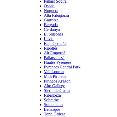
Pallars Sobirà
Osona
Noguera
Alta Ribagorza
Garrotxa
Bergadá
Cerdanya
El Solsonés
Llivia
Baja Cerdaña
Ripollés
Alt Empordà
Pallars Jussà
Hautes Pyrénées
Pyrenees Central Park
Vall Louron
Midi Pirineos
Pirineos Aragon
Alto Gallego
Sierra de Guara
Ribagorza
Sobrarbe
Somontano
Benasque
Torla Ordesa