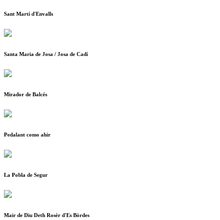
Sant Martí d'Envalls
Santa Maria de Josa / Josa de Cadí
Mirador de Balcés
Pedalant como ahir
La Pobla de Segur
Mair de Diu Deth Rosèr d'Es Bòrdes