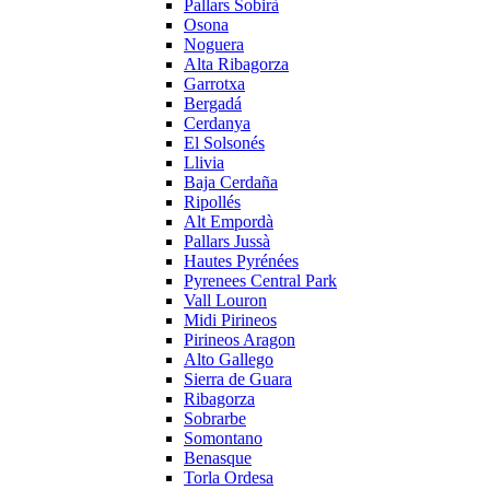
Pallars Sobirà
Osona
Noguera
Alta Ribagorza
Garrotxa
Bergadá
Cerdanya
El Solsonés
Llivia
Baja Cerdaña
Ripollés
Alt Empordà
Pallars Jussà
Hautes Pyrénées
Pyrenees Central Park
Vall Louron
Midi Pirineos
Pirineos Aragon
Alto Gallego
Sierra de Guara
Ribagorza
Sobrarbe
Somontano
Benasque
Torla Ordesa