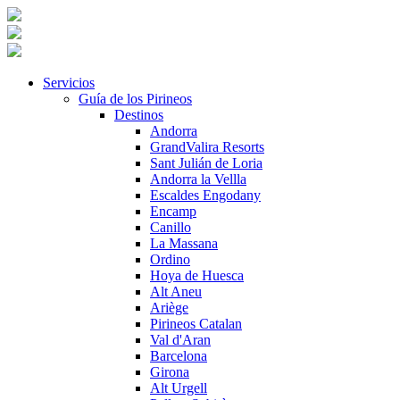
Servicios
Guía de los Pirineos
Destinos
Andorra
GrandValira Resorts
Sant Julián de Loria
Andorra la Vellla
Escaldes Engodany
Encamp
Canillo
La Massana
Ordino
Hoya de Huesca
Alt Aneu
Ariège
Pirineos Catalan
Val d'Aran
Barcelona
Girona
Alt Urgell