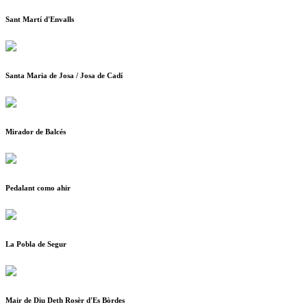
Sant Martí d'Envalls
Santa Maria de Josa / Josa de Cadí
Mirador de Balcés
Pedalant como ahir
La Pobla de Segur
Mair de Diu Deth Rosèr d'Es Bòrdes