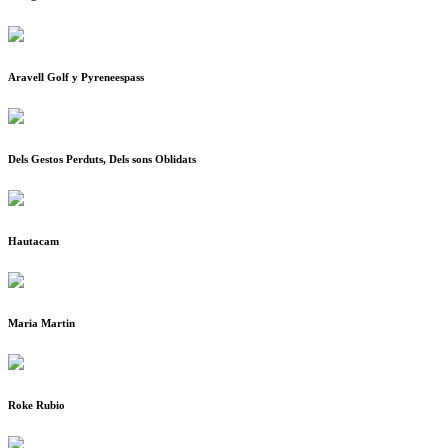
Aravell Golf y Pyreneespass
Dels Gestos Perduts, Dels sons Oblidats
Hautacam
Maria Martin
Roke Rubio