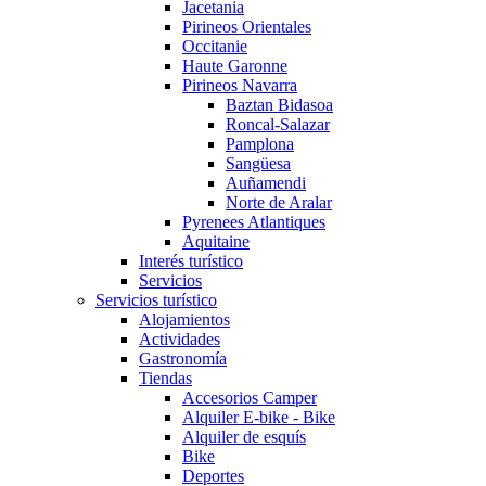
Jacetania
Pirineos Orientales
Occitanie
Haute Garonne
Pirineos Navarra
Baztan Bidasoa
Roncal-Salazar
Pamplona
Sangüesa
Auñamendi
Norte de Aralar
Pyrenees Atlantiques
Aquitaine
Interés turístico
Servicios
Servicios turístico
Alojamientos
Actividades
Gastronomía
Tiendas
Accesorios Camper
Alquiler E-bike - Bike
Alquiler de esquís
Bike
Deportes