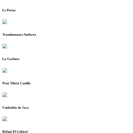
Le Patou
Transhumance Andorra
La Garbure
Pont Tibetà Canillo
Cuidadela de Jaca
Refugi El Cabirol