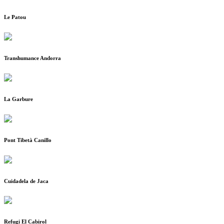
Le Patou
Transhumance Andorra
La Garbure
Pont Tibetà Canillo
Cuidadela de Jaca
Refugi El Cabirol