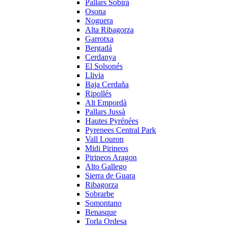
Pallars Sobirà
Osona
Noguera
Alta Ribagorza
Garrotxa
Bergadá
Cerdanya
El Solsonés
Llivia
Baja Cerdaña
Ripollés
Alt Empordà
Pallars Jussà
Hautes Pyrénées
Pyrenees Central Park
Vall Louron
Midi Pirineos
Pirineos Aragon
Alto Gallego
Sierra de Guara
Ribagorza
Sobrarbe
Somontano
Benasque
Torla Ordesa