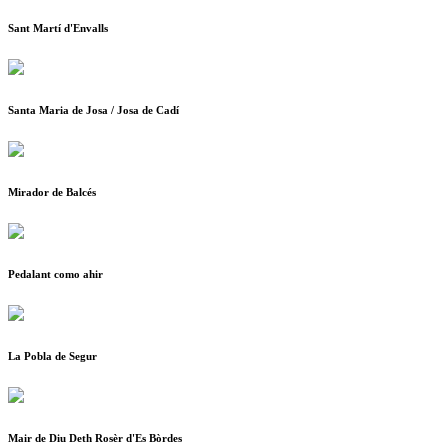
Sant Martí d'Envalls
Santa Maria de Josa / Josa de Cadí
Mirador de Balcés
Pedalant como ahir
La Pobla de Segur
Mair de Diu Deth Rosèr d'Es Bòrdes