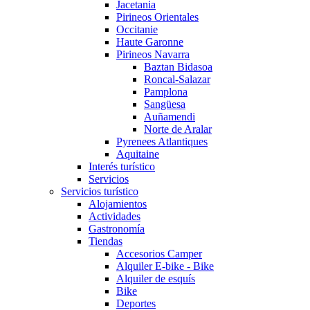
Jacetania
Pirineos Orientales
Occitanie
Haute Garonne
Pirineos Navarra
Baztan Bidasoa
Roncal-Salazar
Pamplona
Sangüesa
Auñamendi
Norte de Aralar
Pyrenees Atlantiques
Aquitaine
Interés turístico
Servicios
Servicios turístico
Alojamientos
Actividades
Gastronomía
Tiendas
Accesorios Camper
Alquiler E-bike - Bike
Alquiler de esquís
Bike
Deportes