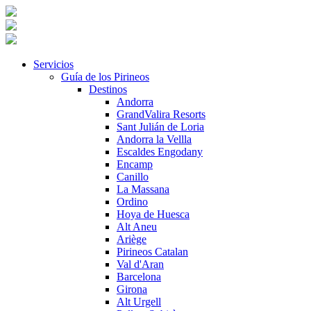
Servicios
Guía de los Pirineos
Destinos
Andorra
GrandValira Resorts
Sant Julián de Loria
Andorra la Vellla
Escaldes Engodany
Encamp
Canillo
La Massana
Ordino
Hoya de Huesca
Alt Aneu
Ariège
Pirineos Catalan
Val d'Aran
Barcelona
Girona
Alt Urgell