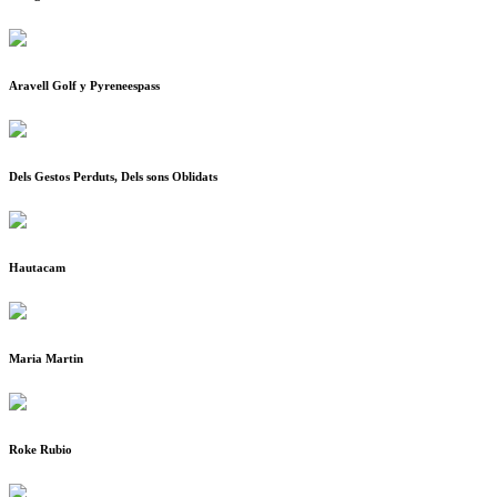
Aravell Golf y Pyreneespass
Dels Gestos Perduts, Dels sons Oblidats
Hautacam
Maria Martin
Roke Rubio