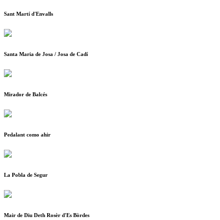
Sant Martí d'Envalls
Santa Maria de Josa / Josa de Cadí
Mirador de Balcés
Pedalant como ahir
La Pobla de Segur
Mair de Diu Deth Rosèr d'Es Bòrdes