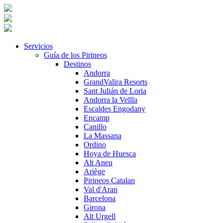
Servicios
Guía de los Pirineos
Destinos
Andorra
GrandValira Resorts
Sant Julián de Loria
Andorra la Vellla
Escaldes Engodany
Encamp
Canillo
La Massana
Ordino
Hoya de Huesca
Alt Aneu
Ariège
Pirineos Catalan
Val d'Aran
Barcelona
Girona
Alt Urgell