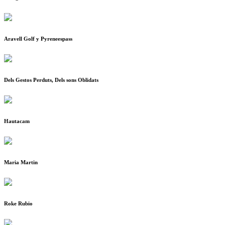
Aravell Golf y Pyreneespass
Dels Gestos Perduts, Dels sons Oblidats
Hautacam
Maria Martin
Roke Rubio