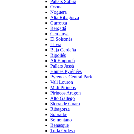
Pallars Sobirà
Osona
Noguera
Alta Ribagorza
Garrotxa
Bergadá
Cerdanya
El Solsonés
Llivia
Baja Cerdaña
Ripollés
Alt Empordà
Pallars Jussà
Hautes Pyrénées
Pyrenees Central Park
Vall Louron
Midi Pirineos
Pirineos Aragon
Alto Gallego
Sierra de Guara
Ribagorza
Sobrarbe
Somontano
Benasque
Torla Ordesa