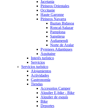
Jacetania
Pirineos Orientales
Occitanie
Haute Garonne
Pirineos Navarra
Baztan Bidasoa
Roncal-Salazar
Pamplona
Sangüesa
Auñamendi
Norte de Aralar
Pyrenees Atlantiques
Aquitaine
Interés turístico
Servicios
Servicios turístico
Alojamientos
Actividades
Gastronomía
Tiendas
Accesorios Camper
Alquiler E-bike - Bike
Alquiler de esquís
Bike
Deportes