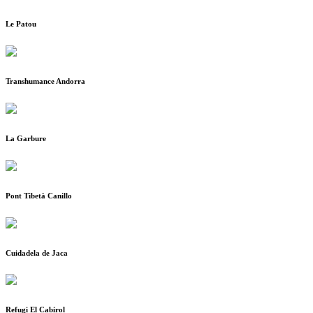
Le Patou
Transhumance Andorra
La Garbure
Pont Tibetà Canillo
Cuidadela de Jaca
Refugi El Cabirol