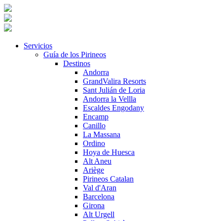
Servicios
Guía de los Pirineos
Destinos
Andorra
GrandValira Resorts
Sant Julián de Loria
Andorra la Vellla
Escaldes Engodany
Encamp
Canillo
La Massana
Ordino
Hoya de Huesca
Alt Aneu
Ariège
Pirineos Catalan
Val d'Aran
Barcelona
Girona
Alt Urgell