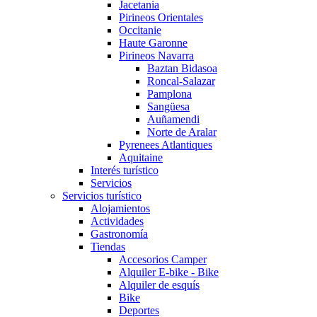
Jacetania
Pirineos Orientales
Occitanie
Haute Garonne
Pirineos Navarra
Baztan Bidasoa
Roncal-Salazar
Pamplona
Sangüesa
Auñamendi
Norte de Aralar
Pyrenees Atlantiques
Aquitaine
Interés turístico
Servicios
Servicios turístico
Alojamientos
Actividades
Gastronomía
Tiendas
Accesorios Camper
Alquiler E-bike - Bike
Alquiler de esquís
Bike
Deportes