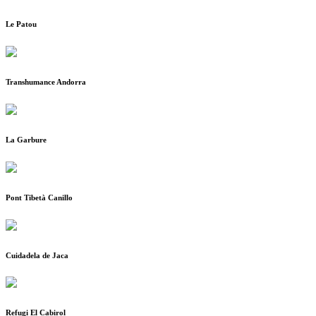
Le Patou
Transhumance Andorra
La Garbure
Pont Tibetà Canillo
Cuidadela de Jaca
Refugi El Cabirol