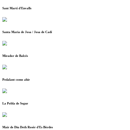
Sant Martí d'Envalls
Santa Maria de Josa / Josa de Cadí
Mirador de Balcés
Pedalant como ahir
La Pobla de Segur
Mair de Diu Deth Rosèr d'Es Bòrdes