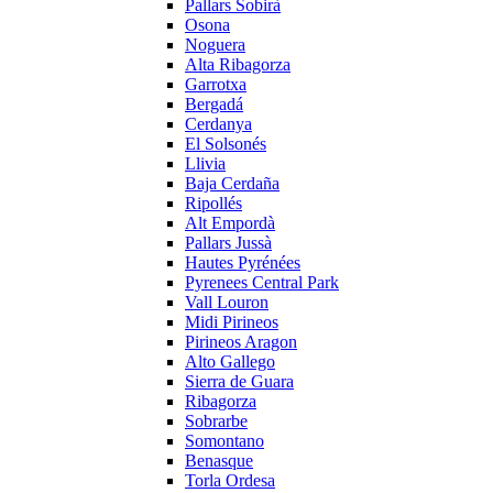
Pallars Sobirà
Osona
Noguera
Alta Ribagorza
Garrotxa
Bergadá
Cerdanya
El Solsonés
Llivia
Baja Cerdaña
Ripollés
Alt Empordà
Pallars Jussà
Hautes Pyrénées
Pyrenees Central Park
Vall Louron
Midi Pirineos
Pirineos Aragon
Alto Gallego
Sierra de Guara
Ribagorza
Sobrarbe
Somontano
Benasque
Torla Ordesa