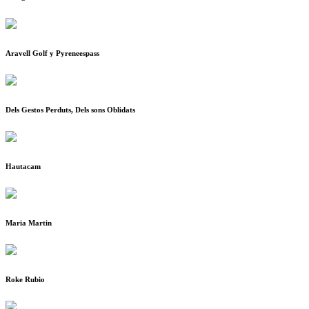
Aravell Golf y Pyreneespass
Dels Gestos Perduts, Dels sons Oblidats
Hautacam
Maria Martin
Roke Rubio