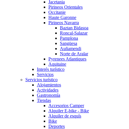
Jacetania
Pirineos Orientales
Occitanie
Haute Garonne
Pirineos Navarra
Baztan Bidasoa
Roncal-Salazar
Pamplona
Sangüesa
Auñamendi
Norte de Aralar
Pyrenees Atlantiques
Aquitaine
Interés turístico
Servicios
Servicios turístico
Alojamientos
Actividades
Gastronomía
Tiendas
Accesorios Camper
Alquiler E-bike - Bike
Alquiler de esquís
Bike
Deportes