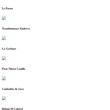
Le Patou
Transhumance Andorra
La Garbure
Pont Tibetà Canillo
Cuidadela de Jaca
Refugi El Cabirol