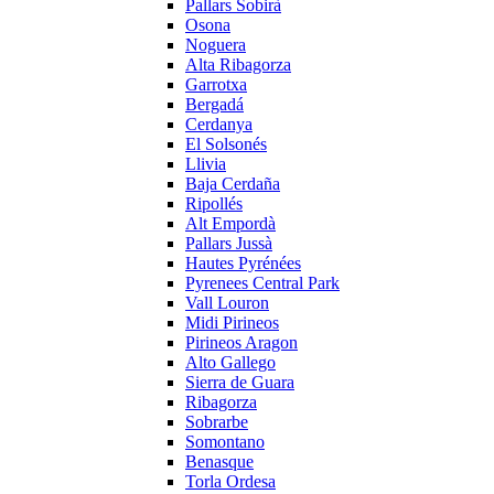
Pallars Sobirà
Osona
Noguera
Alta Ribagorza
Garrotxa
Bergadá
Cerdanya
El Solsonés
Llivia
Baja Cerdaña
Ripollés
Alt Empordà
Pallars Jussà
Hautes Pyrénées
Pyrenees Central Park
Vall Louron
Midi Pirineos
Pirineos Aragon
Alto Gallego
Sierra de Guara
Ribagorza
Sobrarbe
Somontano
Benasque
Torla Ordesa