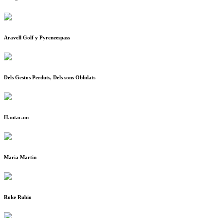
Aravell Golf y Pyreneespass
Dels Gestos Perduts, Dels sons Oblidats
Hautacam
Maria Martin
Roke Rubio