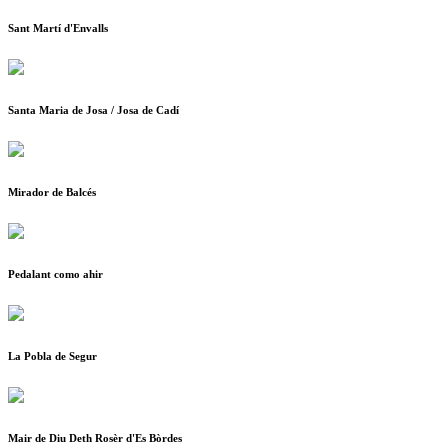
Sant Martí d'Envalls
Santa Maria de Josa / Josa de Cadí
Mirador de Balcés
Pedalant como ahir
La Pobla de Segur
Mair de Diu Deth Rosèr d'Es Bòrdes