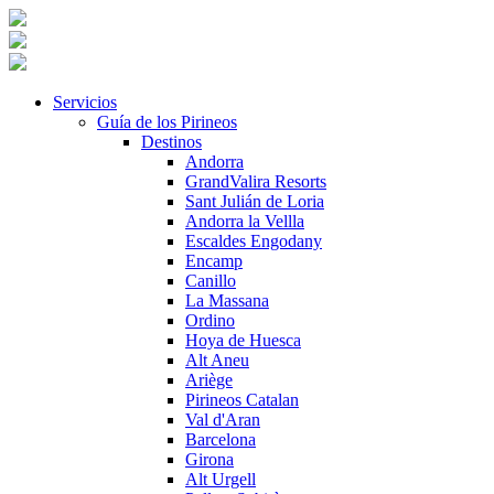
Servicios
Guía de los Pirineos
Destinos
Andorra
GrandValira Resorts
Sant Julián de Loria
Andorra la Vellla
Escaldes Engodany
Encamp
Canillo
La Massana
Ordino
Hoya de Huesca
Alt Aneu
Ariège
Pirineos Catalan
Val d'Aran
Barcelona
Girona
Alt Urgell