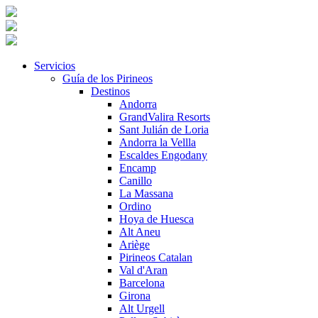
Servicios
Guía de los Pirineos
Destinos
Andorra
GrandValira Resorts
Sant Julián de Loria
Andorra la Vellla
Escaldes Engodany
Encamp
Canillo
La Massana
Ordino
Hoya de Huesca
Alt Aneu
Ariège
Pirineos Catalan
Val d'Aran
Barcelona
Girona
Alt Urgell