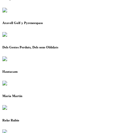
Aravell Golf y Pyreneespass
Dels Gestos Perduts, Dels sons Oblidats
Hautacam
Maria Martin
Roke Rubio