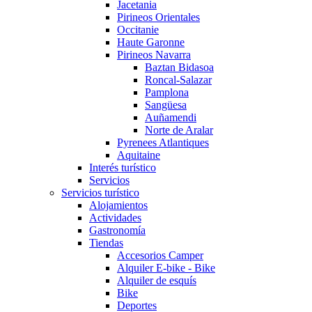
Jacetania
Pirineos Orientales
Occitanie
Haute Garonne
Pirineos Navarra
Baztan Bidasoa
Roncal-Salazar
Pamplona
Sangüesa
Auñamendi
Norte de Aralar
Pyrenees Atlantiques
Aquitaine
Interés turístico
Servicios
Servicios turístico
Alojamientos
Actividades
Gastronomía
Tiendas
Accesorios Camper
Alquiler E-bike - Bike
Alquiler de esquís
Bike
Deportes