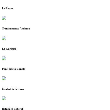
Le Patou
Transhumance Andorra
La Garbure
Pont Tibetà Canillo
Cuidadela de Jaca
Refugi El Cabirol