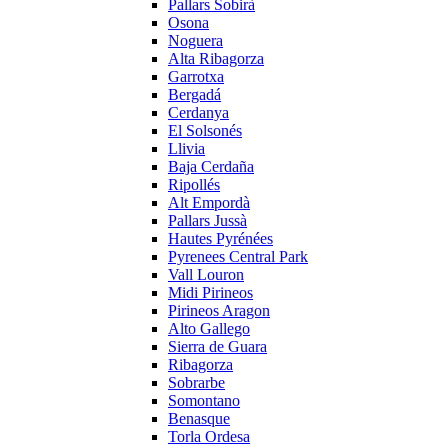
Pallars Sobirà
Osona
Noguera
Alta Ribagorza
Garrotxa
Bergadá
Cerdanya
El Solsonés
Llivia
Baja Cerdaña
Ripollés
Alt Empordà
Pallars Jussà
Hautes Pyrénées
Pyrenees Central Park
Vall Louron
Midi Pirineos
Pirineos Aragon
Alto Gallego
Sierra de Guara
Ribagorza
Sobrarbe
Somontano
Benasque
Torla Ordesa