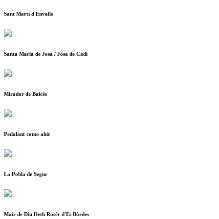
Sant Martí d'Envalls
Santa Maria de Josa / Josa de Cadí
Mirador de Balcés
Pedalant como ahir
La Pobla de Segur
Mair de Diu Deth Rosèr d'Es Bòrdes