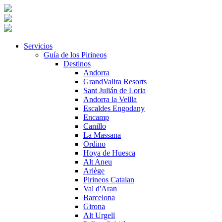
Servicios
Guía de los Pirineos
Destinos
Andorra
GrandValira Resorts
Sant Julián de Loria
Andorra la Vellla
Escaldes Engodany
Encamp
Canillo
La Massana
Ordino
Hoya de Huesca
Alt Aneu
Ariège
Pirineos Catalan
Val d'Aran
Barcelona
Girona
Alt Urgell