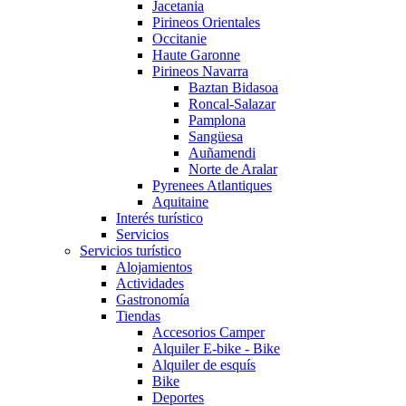
Jacetania
Pirineos Orientales
Occitanie
Haute Garonne
Pirineos Navarra
Baztan Bidasoa
Roncal-Salazar
Pamplona
Sangüesa
Auñamendi
Norte de Aralar
Pyrenees Atlantiques
Aquitaine
Interés turístico
Servicios
Servicios turístico
Alojamientos
Actividades
Gastronomía
Tiendas
Accesorios Camper
Alquiler E-bike - Bike
Alquiler de esquís
Bike
Deportes