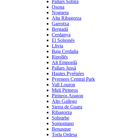
Pallars Sobirà
Osona
Noguera
Alta Ribagorza
Garrotxa
Bergadá
Cerdanya
El Solsonés
Llivia
Baja Cerdaña
Ripollés
Alt Empordà
Pallars Jussà
Hautes Pyrénées
Pyrenees Central Park
Vall Louron
Midi Pirineos
Pirineos Aragon
Alto Gallego
Sierra de Guara
Ribagorza
Sobrarbe
Somontano
Benasque
Torla Ordesa