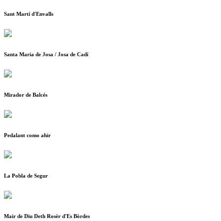
Sant Martí d'Envalls
Santa Maria de Josa / Josa de Cadí
Mirador de Balcés
Pedalant como ahir
La Pobla de Segur
Mair de Diu Deth Rosèr d'Es Bòrdes