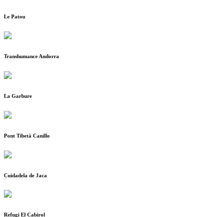
Le Patou
Transhumance Andorra
La Garbure
Pont Tibetà Canillo
Cuidadela de Jaca
Refugi El Cabirol