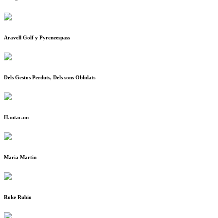
Aravell Golf y Pyreneespass
Dels Gestos Perduts, Dels sons Oblidats
Hautacam
Maria Martin
Roke Rubio