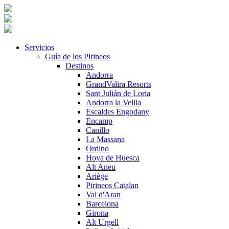
Servicios
Guía de los Pirineos
Destinos
Andorra
GrandValira Resorts
Sant Julián de Loria
Andorra la Vellla
Escaldes Engodany
Encamp
Canillo
La Massana
Ordino
Hoya de Huesca
Alt Aneu
Ariège
Pirineos Catalan
Val d'Aran
Barcelona
Girona
Alt Urgell