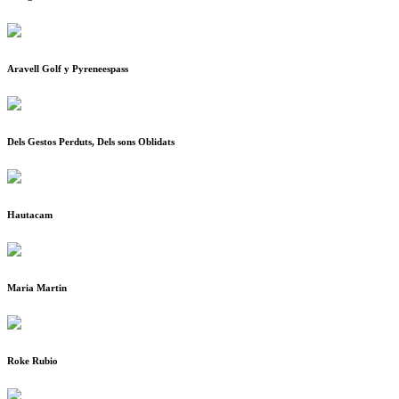
Aravell Golf y Pyreneespass
Dels Gestos Perduts, Dels sons Oblidats
Hautacam
Maria Martin
Roke Rubio