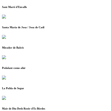
Sant Martí d'Envalls
Santa Maria de Josa / Josa de Cadí
Mirador de Balcés
Pedalant como ahir
La Pobla de Segur
Mair de Diu Deth Rosèr d'Es Bòrdes