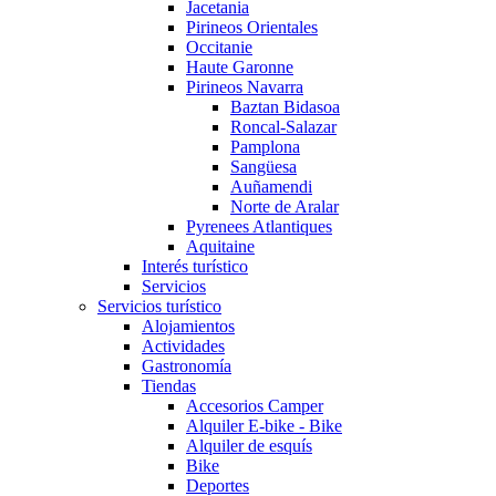
Jacetania
Pirineos Orientales
Occitanie
Haute Garonne
Pirineos Navarra
Baztan Bidasoa
Roncal-Salazar
Pamplona
Sangüesa
Auñamendi
Norte de Aralar
Pyrenees Atlantiques
Aquitaine
Interés turístico
Servicios
Servicios turístico
Alojamientos
Actividades
Gastronomía
Tiendas
Accesorios Camper
Alquiler E-bike - Bike
Alquiler de esquís
Bike
Deportes