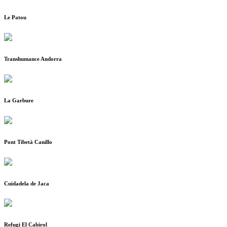
Le Patou
Transhumance Andorra
La Garbure
Pont Tibetà Canillo
Cuidadela de Jaca
Refugi El Cabirol