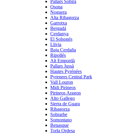
Pallars Sobirà
Osona
Noguera
Alta Ribagorza
Garrotxa
Bergadá
Cerdanya
El Solsonés
Llivia
Baja Cerdaña
Ripollés
Alt Empordà
Pallars Jussà
Hautes Pyrénées
Pyrenees Central Park
Vall Louron
Midi Pirineos
Pirineos Aragon
Alto Gallego
Sierra de Guara
Ribagorza
Sobrarbe
Somontano
Benasque
Torla Ordesa