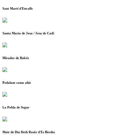
Sant Martí d'Envalls
Santa Maria de Josa / Josa de Cadí
Mirador de Balcés
Pedalant como ahir
La Pobla de Segur
Mair de Diu Deth Rosèr d'Es Bòrdes