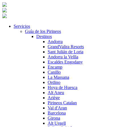
Servicios
Guía de los Pirineos
Destinos
Andorra
GrandValira Resorts
Sant Julián de Loria
Andorra la Vellla
Escaldes Engodany
Encamp
Canillo
La Massana
Ordino
Hoya de Huesca
Alt Aneu
Ariège
Pirineos Catalan
Val d'Aran
Barcelona
Girona
Alt Urgell