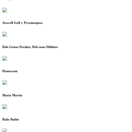
Aravell Golf y Pyreneespass
Dels Gestos Perduts, Dels sons Oblidats
Hautacam
Maria Martin
Roke Rubio