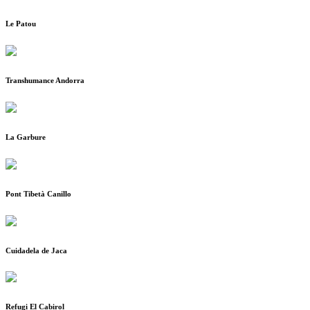
Le Patou
Transhumance Andorra
La Garbure
Pont Tibetà Canillo
Cuidadela de Jaca
Refugi El Cabirol