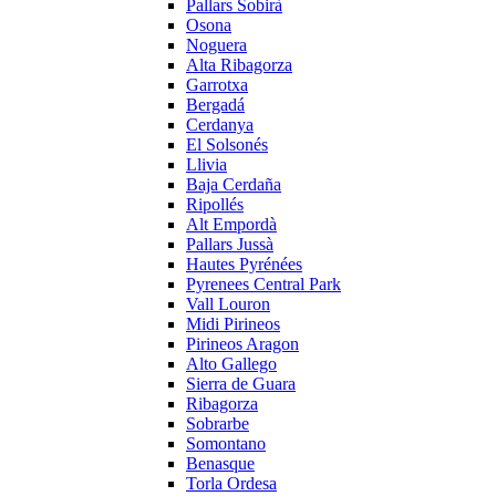
Pallars Sobirà
Osona
Noguera
Alta Ribagorza
Garrotxa
Bergadá
Cerdanya
El Solsonés
Llivia
Baja Cerdaña
Ripollés
Alt Empordà
Pallars Jussà
Hautes Pyrénées
Pyrenees Central Park
Vall Louron
Midi Pirineos
Pirineos Aragon
Alto Gallego
Sierra de Guara
Ribagorza
Sobrarbe
Somontano
Benasque
Torla Ordesa