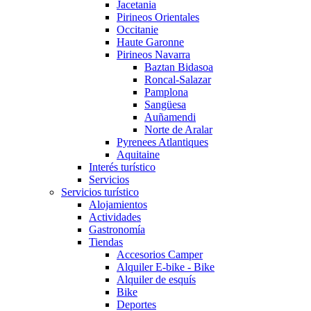
Jacetania
Pirineos Orientales
Occitanie
Haute Garonne
Pirineos Navarra
Baztan Bidasoa
Roncal-Salazar
Pamplona
Sangüesa
Auñamendi
Norte de Aralar
Pyrenees Atlantiques
Aquitaine
Interés turístico
Servicios
Servicios turístico
Alojamientos
Actividades
Gastronomía
Tiendas
Accesorios Camper
Alquiler E-bike - Bike
Alquiler de esquís
Bike
Deportes