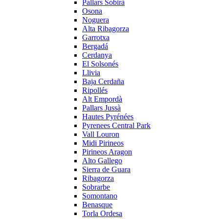
Pallars Sobirà
Osona
Noguera
Alta Ribagorza
Garrotxa
Bergadá
Cerdanya
El Solsonés
Llivia
Baja Cerdaña
Ripollés
Alt Empordà
Pallars Jussà
Hautes Pyrénées
Pyrenees Central Park
Vall Louron
Midi Pirineos
Pirineos Aragon
Alto Gallego
Sierra de Guara
Ribagorza
Sobrarbe
Somontano
Benasque
Torla Ordesa