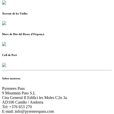
Torrent de les Vielles
Mare de Déu del Roser d'Organyà
Coll de Port
Sobre nosotros
Pyrenees Pass
9 Mountain Pass S.L
Ctra General II Edifici les Moles C2n 3a
AD100 Canillo / Andorra
Tel: +376 653 270
E-mail: info@pyreneespass.com