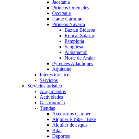
Jacetania
Pirineos Orientales
Occitanie
Haute Garonne
Pirineos Navarra
Baztan Bidasoa
Roncal-Salazar
Pamplona
Sangüesa
Auñamendi
Norte de Aralar
Pyrenees Atlantiques
Aquitaine
Interés turístico
Servicios
Servicios turístico
Alojamientos
Actividades
Gastronomía
Tiendas
Accesorios Camper
Alquiler E-bike - Bike
Alquiler de esquís
Bike
Deportes