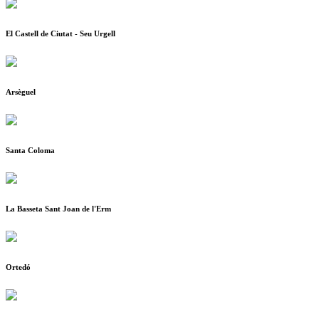
El Castell de Ciutat - Seu Urgell
Arsèguel
Santa Coloma
La Basseta Sant Joan de l'Erm
Ortedó