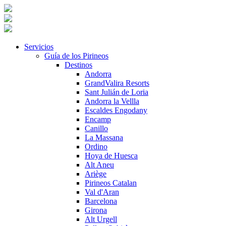
Servicios
Guía de los Pirineos
Destinos
Andorra
GrandValira Resorts
Sant Julián de Loria
Andorra la Vellla
Escaldes Engodany
Encamp
Canillo
La Massana
Ordino
Hoya de Huesca
Alt Aneu
Ariège
Pirineos Catalan
Val d'Aran
Barcelona
Girona
Alt Urgell