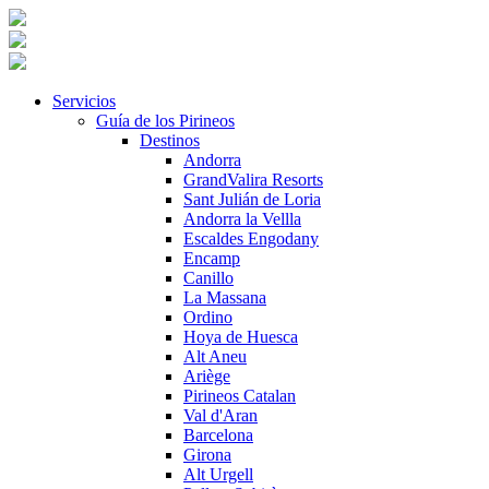
Servicios
Guía de los Pirineos
Destinos
Andorra
GrandValira Resorts
Sant Julián de Loria
Andorra la Vellla
Escaldes Engodany
Encamp
Canillo
La Massana
Ordino
Hoya de Huesca
Alt Aneu
Ariège
Pirineos Catalan
Val d'Aran
Barcelona
Girona
Alt Urgell