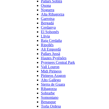
Pallars Sobirà
Osona
Noguera
Alta Ribagorza
Garrotxa
Bergadá
Cerdanya
El Solsonés
Llivia
Baja Cerdaña
Ripollés
Alt Empordà
Pallars Jussà
Hautes Pyrénées
Pyrenees Central Park
Vall Louron
Midi Pirineos
Pirineos Aragon
Alto Gallego
Sierra de Guara
Ribagorza
Sobrarbe
Somontano
Benasque
Torla Ordesa