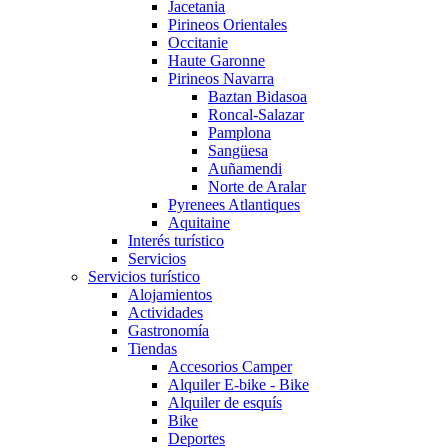
Jacetania
Pirineos Orientales
Occitanie
Haute Garonne
Pirineos Navarra
Baztan Bidasoa
Roncal-Salazar
Pamplona
Sangüesa
Auñamendi
Norte de Aralar
Pyrenees Atlantiques
Aquitaine
Interés turístico
Servicios
Servicios turístico
Alojamientos
Actividades
Gastronomía
Tiendas
Accesorios Camper
Alquiler E-bike - Bike
Alquiler de esquís
Bike
Deportes