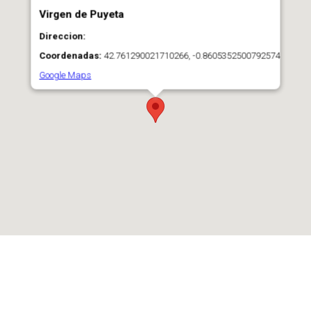
Virgen de Puyeta
Direccion:
Coordenadas:
42.761290021710266, -0.8605352500792574
Google Maps