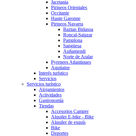
Jacetania
Pirineos Orientales
Occitanie
Haute Garonne
Pirineos Navarra
Baztan Bidasoa
Roncal-Salazar
Pamplona
Sangüesa
Auñamendi
Norte de Aralar
Pyrenees Atlantiques
Aquitaine
Interés turístico
Servicios
Servicios turístico
Alojamientos
Actividades
Gastronomía
Tiendas
Accesorios Camper
Alquiler E-bike - Bike
Alquiler de esquís
Bike
Deportes