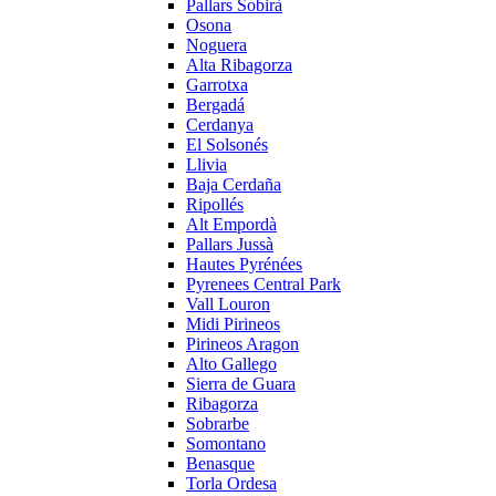
Pallars Sobirà
Osona
Noguera
Alta Ribagorza
Garrotxa
Bergadá
Cerdanya
El Solsonés
Llivia
Baja Cerdaña
Ripollés
Alt Empordà
Pallars Jussà
Hautes Pyrénées
Pyrenees Central Park
Vall Louron
Midi Pirineos
Pirineos Aragon
Alto Gallego
Sierra de Guara
Ribagorza
Sobrarbe
Somontano
Benasque
Torla Ordesa