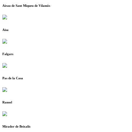
Airau de Sant Miqueu de Vilamòs
Aisa
Falgars
Pas de la Casa
Ransol
Mirador de Beixalís