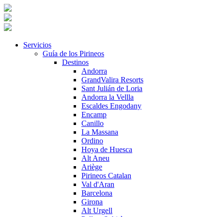
Servicios
Guía de los Pirineos
Destinos
Andorra
GrandValira Resorts
Sant Julián de Loria
Andorra la Vellla
Escaldes Engodany
Encamp
Canillo
La Massana
Ordino
Hoya de Huesca
Alt Aneu
Ariège
Pirineos Catalan
Val d'Aran
Barcelona
Girona
Alt Urgell