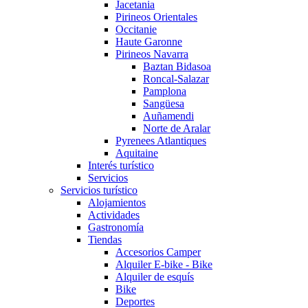
Jacetania
Pirineos Orientales
Occitanie
Haute Garonne
Pirineos Navarra
Baztan Bidasoa
Roncal-Salazar
Pamplona
Sangüesa
Auñamendi
Norte de Aralar
Pyrenees Atlantiques
Aquitaine
Interés turístico
Servicios
Servicios turístico
Alojamientos
Actividades
Gastronomía
Tiendas
Accesorios Camper
Alquiler E-bike - Bike
Alquiler de esquís
Bike
Deportes