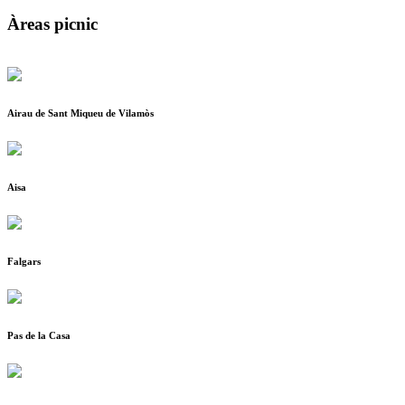
Àreas picnic
Airau de Sant Miqueu de Vilamòs
Aisa
Falgars
Pas de la Casa