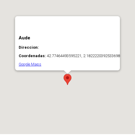
Aude
Direccion:
Coordenadas:
42.77464493595221, 2.1822220392533698
Google Maps