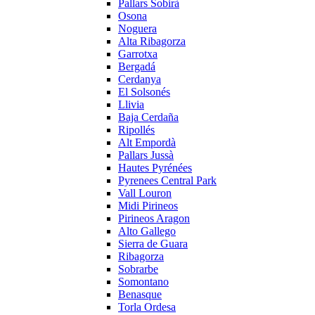
Pallars Sobirà
Osona
Noguera
Alta Ribagorza
Garrotxa
Bergadá
Cerdanya
El Solsonés
Llivia
Baja Cerdaña
Ripollés
Alt Empordà
Pallars Jussà
Hautes Pyrénées
Pyrenees Central Park
Vall Louron
Midi Pirineos
Pirineos Aragon
Alto Gallego
Sierra de Guara
Ribagorza
Sobrarbe
Somontano
Benasque
Torla Ordesa