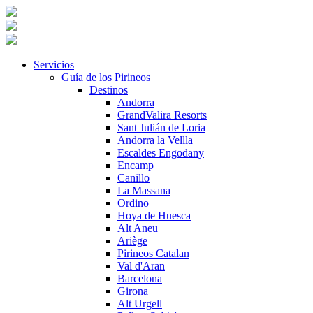
Servicios
Guía de los Pirineos
Destinos
Andorra
GrandValira Resorts
Sant Julián de Loria
Andorra la Vellla
Escaldes Engodany
Encamp
Canillo
La Massana
Ordino
Hoya de Huesca
Alt Aneu
Ariège
Pirineos Catalan
Val d'Aran
Barcelona
Girona
Alt Urgell