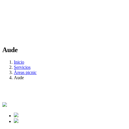
Aude
Inicio
Servicios
Àreas picnic
Aude