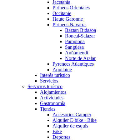
Jacetania
Pirineos Orientales
Occitanie
Haute Garonne
Pirineos Navarra
Baztan Bidasoa
Roncal-Salazar
Pamplona
Sangüesa
Auñamendi
Norte de Aralar
Pyrenees Atlantiques
Aquitaine
Interés turístico
Servicios
Servicios turístico
Alojamientos
Actividades
Gastronomía
Tiendas
Accesorios Camper
Alquiler E-bike - Bike
Alquiler de esquís
Bike
Deportes