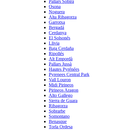
Pallars Sobirà
Osona
Noguera
Alta Ribagorza
Garrotxa
Bergadá
Cerdanya
El Solsonés
Llivia
Baja Cerdaña
Ripollés
Alt Empordà
Pallars Jussà
Hautes Pyrénées
Pyrenees Central Park
Vall Louron
Midi Pirineos
Pirineos Aragon
Alto Gallego
Sierra de Guara
Ribagorza
Sobrarbe
Somontano
Benasque
Torla Ordesa