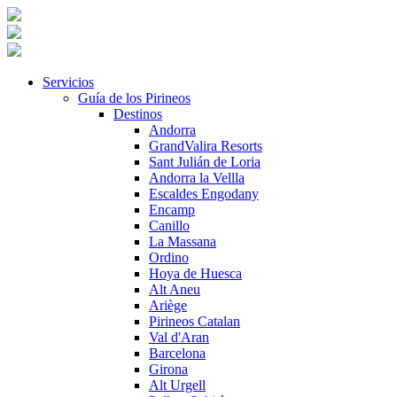
Servicios
Guía de los Pirineos
Destinos
Andorra
GrandValira Resorts
Sant Julián de Loria
Andorra la Vellla
Escaldes Engodany
Encamp
Canillo
La Massana
Ordino
Hoya de Huesca
Alt Aneu
Ariège
Pirineos Catalan
Val d'Aran
Barcelona
Girona
Alt Urgell