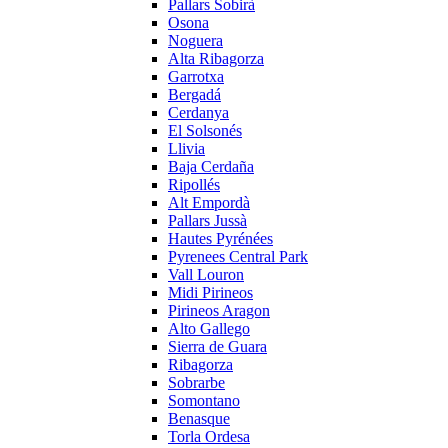
Pallars Sobirà
Osona
Noguera
Alta Ribagorza
Garrotxa
Bergadá
Cerdanya
El Solsonés
Llivia
Baja Cerdaña
Ripollés
Alt Empordà
Pallars Jussà
Hautes Pyrénées
Pyrenees Central Park
Vall Louron
Midi Pirineos
Pirineos Aragon
Alto Gallego
Sierra de Guara
Ribagorza
Sobrarbe
Somontano
Benasque
Torla Ordesa