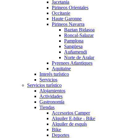
Jacetania
Pirineos Orientales
Occitanie
Haute Garonne
Pirineos Navarra
Baztan Bidasoa
Roncal-Salazar
Pamplona
Sangüesa
Auñamendi
Norte de Aralar
Pyrenees Atlantiques
Aquitaine
Interés turístico
Servicios
Servicios turístico
Alojamientos
Actividades
Gastronomía
Tiendas
Accesorios Camper
Alquiler E-bike - Bike
Alquiler de esquís
Bike
Deportes