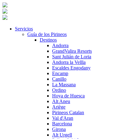
Servicios
Guía de los Pirineos
Destinos
Andorra
GrandValira Resorts
Sant Julián de Loria
Andorra la Vellla
Escaldes Engodany
Encamp
Canillo
La Massana
Ordino
Hoya de Huesca
Alt Aneu
Ariège
Pirineos Catalan
Val d'Aran
Barcelona
Girona
Alt Urgell