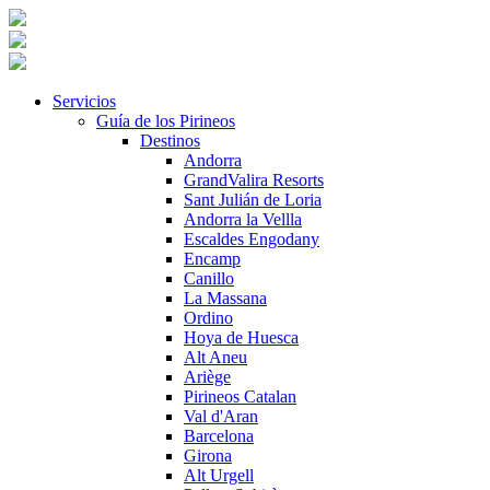
Servicios
Guía de los Pirineos
Destinos
Andorra
GrandValira Resorts
Sant Julián de Loria
Andorra la Vellla
Escaldes Engodany
Encamp
Canillo
La Massana
Ordino
Hoya de Huesca
Alt Aneu
Ariège
Pirineos Catalan
Val d'Aran
Barcelona
Girona
Alt Urgell