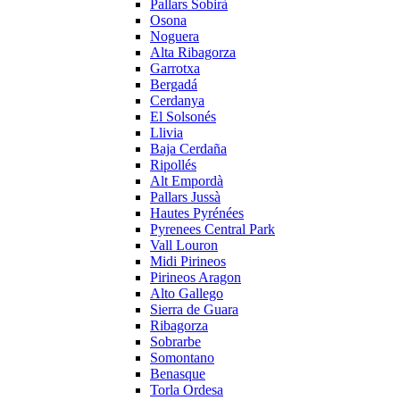
Pallars Sobirà
Osona
Noguera
Alta Ribagorza
Garrotxa
Bergadá
Cerdanya
El Solsonés
Llivia
Baja Cerdaña
Ripollés
Alt Empordà
Pallars Jussà
Hautes Pyrénées
Pyrenees Central Park
Vall Louron
Midi Pirineos
Pirineos Aragon
Alto Gallego
Sierra de Guara
Ribagorza
Sobrarbe
Somontano
Benasque
Torla Ordesa