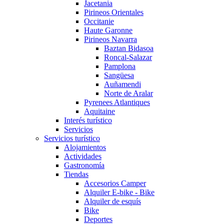
Jacetania
Pirineos Orientales
Occitanie
Haute Garonne
Pirineos Navarra
Baztan Bidasoa
Roncal-Salazar
Pamplona
Sangüesa
Auñamendi
Norte de Aralar
Pyrenees Atlantiques
Aquitaine
Interés turístico
Servicios
Servicios turístico
Alojamientos
Actividades
Gastronomía
Tiendas
Accesorios Camper
Alquiler E-bike - Bike
Alquiler de esquís
Bike
Deportes