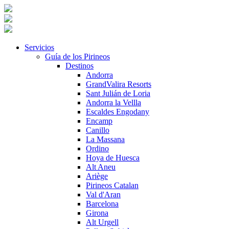
Servicios
Guía de los Pirineos
Destinos
Andorra
GrandValira Resorts
Sant Julián de Loria
Andorra la Vellla
Escaldes Engodany
Encamp
Canillo
La Massana
Ordino
Hoya de Huesca
Alt Aneu
Ariège
Pirineos Catalan
Val d'Aran
Barcelona
Girona
Alt Urgell