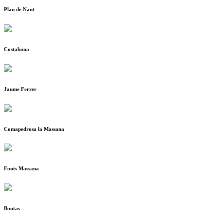
Plan de Naut
Costabona
Jaume Ferrer
Comapedrosa la Massana
Fonts Massana
Boutas