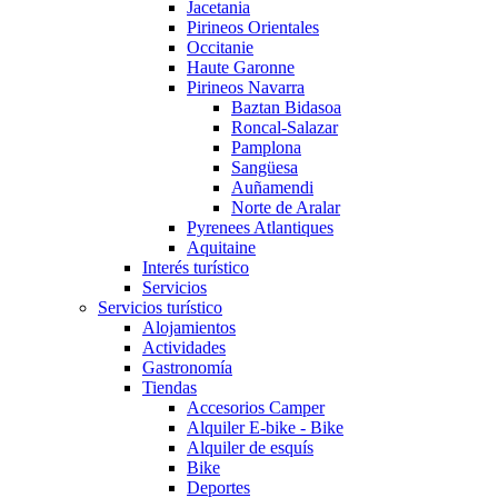
Jacetania
Pirineos Orientales
Occitanie
Haute Garonne
Pirineos Navarra
Baztan Bidasoa
Roncal-Salazar
Pamplona
Sangüesa
Auñamendi
Norte de Aralar
Pyrenees Atlantiques
Aquitaine
Interés turístico
Servicios
Servicios turístico
Alojamientos
Actividades
Gastronomía
Tiendas
Accesorios Camper
Alquiler E-bike - Bike
Alquiler de esquís
Bike
Deportes