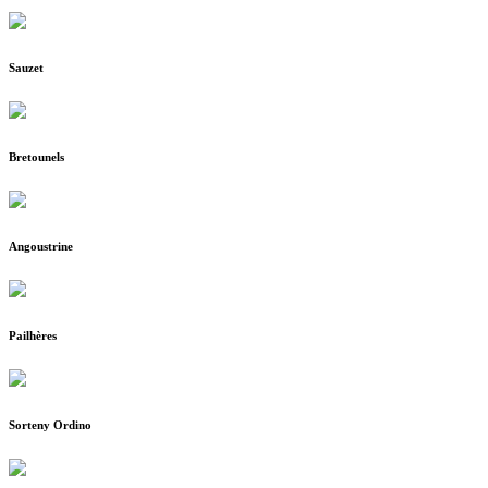
Sauzet
Bretounels
Angoustrine
Pailhères
Sorteny Ordino