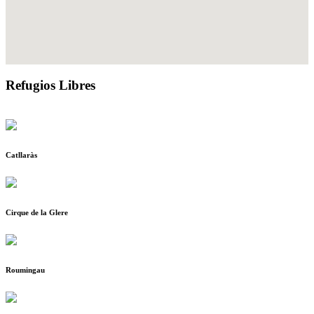
Refugios Libres
Catllaràs
Cirque de la Glere
Roumingau