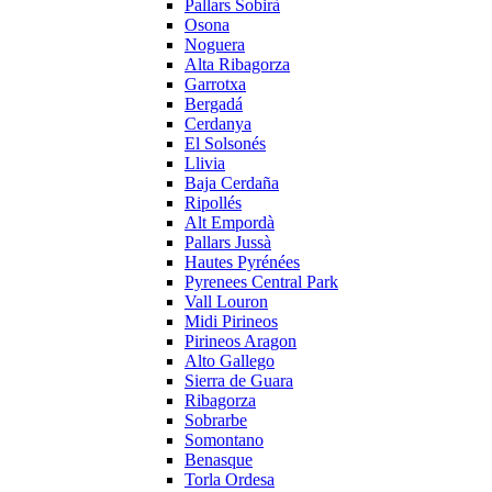
Pallars Sobirà
Osona
Noguera
Alta Ribagorza
Garrotxa
Bergadá
Cerdanya
El Solsonés
Llivia
Baja Cerdaña
Ripollés
Alt Empordà
Pallars Jussà
Hautes Pyrénées
Pyrenees Central Park
Vall Louron
Midi Pirineos
Pirineos Aragon
Alto Gallego
Sierra de Guara
Ribagorza
Sobrarbe
Somontano
Benasque
Torla Ordesa