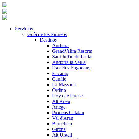
Servicios
Guía de los Pirineos
Destinos
Andorra
GrandValira Resorts
Sant Julián de Loria
Andorra la Vellla
Escaldes Engodany
Encamp
Canillo
La Massana
Ordino
Hoya de Huesca
Alt Aneu
Ariège
Pirineos Catalan
Val d'Aran
Barcelona
Girona
Alt Urgell