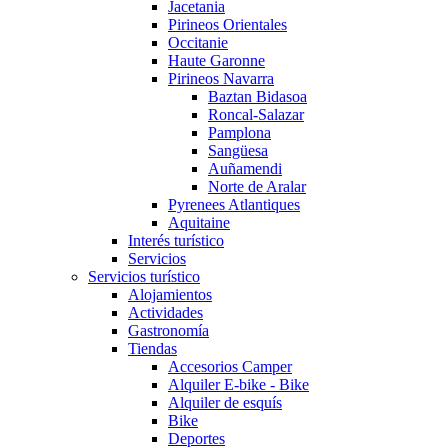
Jacetania
Pirineos Orientales
Occitanie
Haute Garonne
Pirineos Navarra
Baztan Bidasoa
Roncal-Salazar
Pamplona
Sangüesa
Auñamendi
Norte de Aralar
Pyrenees Atlantiques
Aquitaine
Interés turístico
Servicios
Servicios turístico
Alojamientos
Actividades
Gastronomía
Tiendas
Accesorios Camper
Alquiler E-bike - Bike
Alquiler de esquís
Bike
Deportes