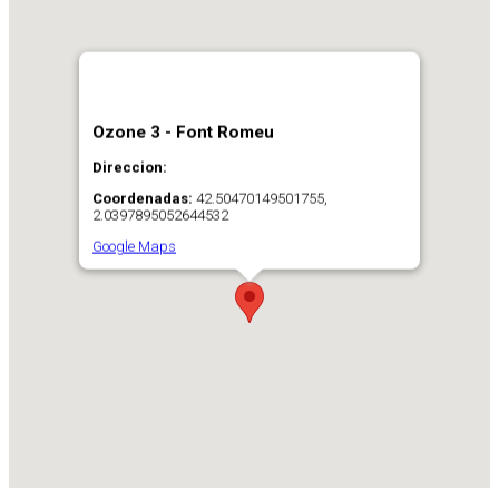
Ozone 3 - Font Romeu
Direccion:
Coordenadas:
42.50470149501755,
2.0397895052644532
Google Maps