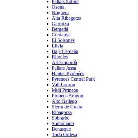
Pallars Sobirà
Osona
Noguera
Alta Ribagorza
Garrotxa
Bergadá
Cerdanya
El Solsonés
Llivia
Baja Cerdaña
Ripollés
Alt Empordà
Pallars Jussà
Hautes Pyrénées
Pyrenees Central Park
Vall Louron
Midi Pirineos
Pirineos Aragon
Alto Gallego
Sierra de Guara
Ribagorza
Sobrarbe
Somontano
Benasque
Torla Ordesa