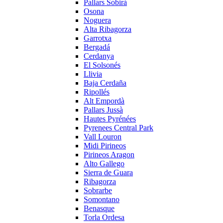
Pallars Sobirà
Osona
Noguera
Alta Ribagorza
Garrotxa
Bergadá
Cerdanya
El Solsonés
Llivia
Baja Cerdaña
Ripollés
Alt Empordà
Pallars Jussà
Hautes Pyrénées
Pyrenees Central Park
Vall Louron
Midi Pirineos
Pirineos Aragon
Alto Gallego
Sierra de Guara
Ribagorza
Sobrarbe
Somontano
Benasque
Torla Ordesa