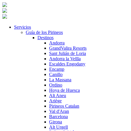
Servicios
Guía de los Pirineos
Destinos
Andorra
GrandValira Resorts
Sant Julián de Loria
Andorra la Vellla
Escaldes Engodany
Encamp
Canillo
La Massana
Ordino
Hoya de Huesca
Alt Aneu
Ariège
Pirineos Catalan
Val d'Aran
Barcelona
Girona
Alt Urgell