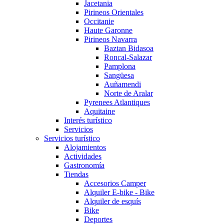
Jacetania
Pirineos Orientales
Occitanie
Haute Garonne
Pirineos Navarra
Baztan Bidasoa
Roncal-Salazar
Pamplona
Sangüesa
Auñamendi
Norte de Aralar
Pyrenees Atlantiques
Aquitaine
Interés turístico
Servicios
Servicios turístico
Alojamientos
Actividades
Gastronomía
Tiendas
Accesorios Camper
Alquiler E-bike - Bike
Alquiler de esquís
Bike
Deportes