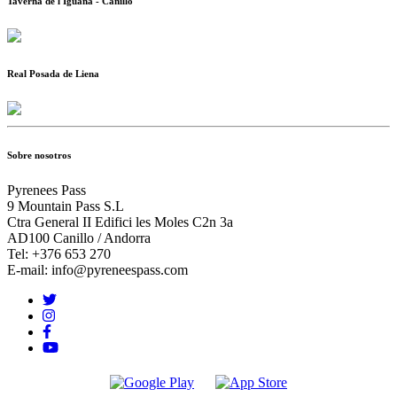
Taverna de l'Iguana - Canillo
Real Posada de Liena
Sobre nosotros
Pyrenees Pass
9 Mountain Pass S.L
Ctra General II Edifici les Moles C2n 3a
AD100 Canillo / Andorra
Tel: +376 653 270
E-mail: info@pyreneespass.com