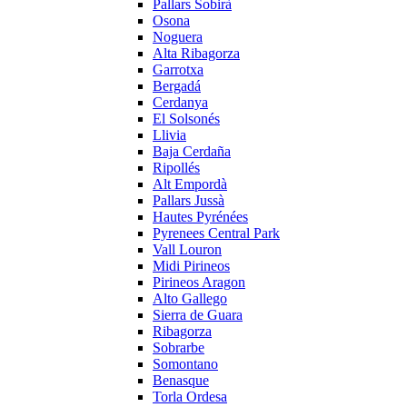
Pallars Sobirà
Osona
Noguera
Alta Ribagorza
Garrotxa
Bergadá
Cerdanya
El Solsonés
Llivia
Baja Cerdaña
Ripollés
Alt Empordà
Pallars Jussà
Hautes Pyrénées
Pyrenees Central Park
Vall Louron
Midi Pirineos
Pirineos Aragon
Alto Gallego
Sierra de Guara
Ribagorza
Sobrarbe
Somontano
Benasque
Torla Ordesa