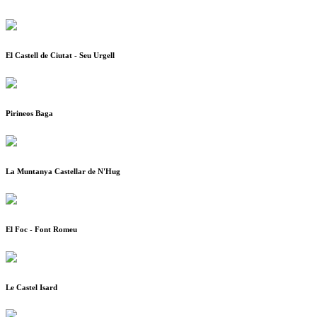
El Castell de Ciutat - Seu Urgell
Pirineos Baga
La Muntanya Castellar de N'Hug
El Foc - Font Romeu
Le Castel Isard