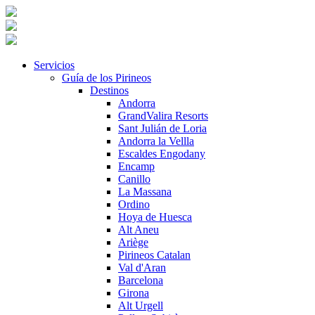
Servicios
Guía de los Pirineos
Destinos
Andorra
GrandValira Resorts
Sant Julián de Loria
Andorra la Vellla
Escaldes Engodany
Encamp
Canillo
La Massana
Ordino
Hoya de Huesca
Alt Aneu
Ariège
Pirineos Catalan
Val d'Aran
Barcelona
Girona
Alt Urgell