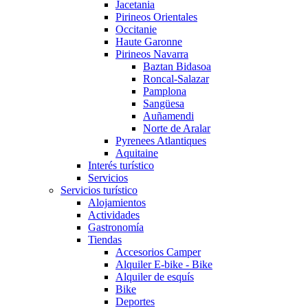
Jacetania
Pirineos Orientales
Occitanie
Haute Garonne
Pirineos Navarra
Baztan Bidasoa
Roncal-Salazar
Pamplona
Sangüesa
Auñamendi
Norte de Aralar
Pyrenees Atlantiques
Aquitaine
Interés turístico
Servicios
Servicios turístico
Alojamientos
Actividades
Gastronomía
Tiendas
Accesorios Camper
Alquiler E-bike - Bike
Alquiler de esquís
Bike
Deportes