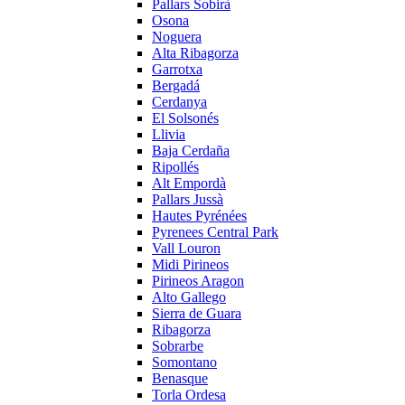
Pallars Sobirà
Osona
Noguera
Alta Ribagorza
Garrotxa
Bergadá
Cerdanya
El Solsonés
Llivia
Baja Cerdaña
Ripollés
Alt Empordà
Pallars Jussà
Hautes Pyrénées
Pyrenees Central Park
Vall Louron
Midi Pirineos
Pirineos Aragon
Alto Gallego
Sierra de Guara
Ribagorza
Sobrarbe
Somontano
Benasque
Torla Ordesa