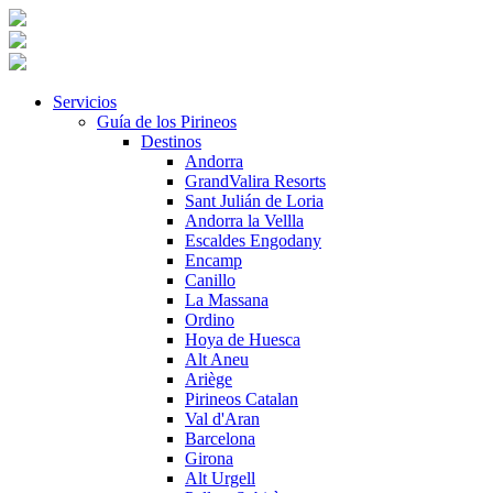
Servicios
Guía de los Pirineos
Destinos
Andorra
GrandValira Resorts
Sant Julián de Loria
Andorra la Vellla
Escaldes Engodany
Encamp
Canillo
La Massana
Ordino
Hoya de Huesca
Alt Aneu
Ariège
Pirineos Catalan
Val d'Aran
Barcelona
Girona
Alt Urgell