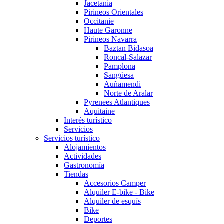
Jacetania
Pirineos Orientales
Occitanie
Haute Garonne
Pirineos Navarra
Baztan Bidasoa
Roncal-Salazar
Pamplona
Sangüesa
Auñamendi
Norte de Aralar
Pyrenees Atlantiques
Aquitaine
Interés turístico
Servicios
Servicios turístico
Alojamientos
Actividades
Gastronomía
Tiendas
Accesorios Camper
Alquiler E-bike - Bike
Alquiler de esquís
Bike
Deportes