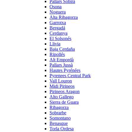
Pallars Sobirà
Osona
Noguera
Alta Ribagorza
Garrotxa
Bergadá
Cerdanya
El Solsonés
Llivia
Baja Cerdaña
Ripollés
Alt Empordà
Pallars Jussà
Hautes Pyrénées
Pyrenees Central Park
Vall Louron
Midi Pirineos
Pirineos Aragon
Alto Gallego
Sierra de Guara
Ribagorza
Sobrarbe
Somontano
Benasque
Torla Ordesa