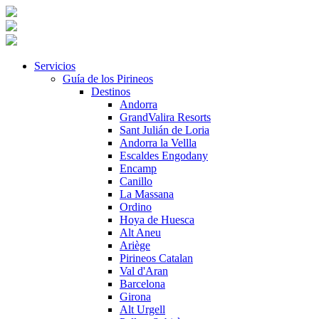
Servicios
Guía de los Pirineos
Destinos
Andorra
GrandValira Resorts
Sant Julián de Loria
Andorra la Vellla
Escaldes Engodany
Encamp
Canillo
La Massana
Ordino
Hoya de Huesca
Alt Aneu
Ariège
Pirineos Catalan
Val d'Aran
Barcelona
Girona
Alt Urgell