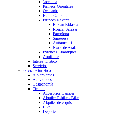
Jacetania
Pirineos Orientales
Occitanie
Haute Garonne
Pirineos Navarra
Baztan Bidasoa
Roncal-Salazar
Pamplona
Sangüesa
Auñamendi
Norte de Aralar
Pyrenees Atlantiques
Aquitaine
Interés turístico
Servicios
Servicios turístico
Alojamientos
Actividades
Gastronomía
Tiendas
Accesorios Camper
Alquiler E-bike - Bike
Alquiler de esquís
Bike
Deportes