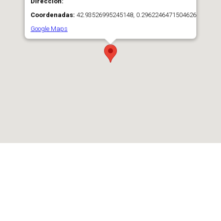
Direccion:
Coordenadas:
42.93526995245148, 0.2962246471504626
Google Maps