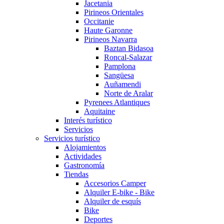
Jacetania
Pirineos Orientales
Occitanie
Haute Garonne
Pirineos Navarra
Baztan Bidasoa
Roncal-Salazar
Pamplona
Sangüesa
Auñamendi
Norte de Aralar
Pyrenees Atlantiques
Aquitaine
Interés turístico
Servicios
Servicios turístico
Alojamientos
Actividades
Gastronomía
Tiendas
Accesorios Camper
Alquiler E-bike - Bike
Alquiler de esquís
Bike
Deportes