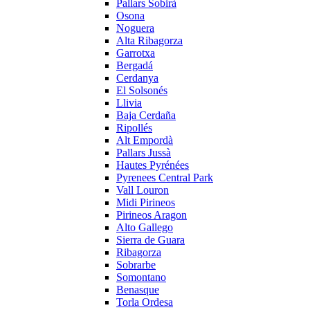
Pallars Sobirà
Osona
Noguera
Alta Ribagorza
Garrotxa
Bergadá
Cerdanya
El Solsonés
Llivia
Baja Cerdaña
Ripollés
Alt Empordà
Pallars Jussà
Hautes Pyrénées
Pyrenees Central Park
Vall Louron
Midi Pirineos
Pirineos Aragon
Alto Gallego
Sierra de Guara
Ribagorza
Sobrarbe
Somontano
Benasque
Torla Ordesa