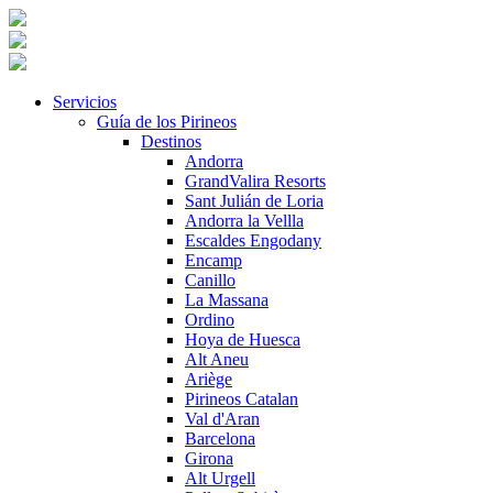
Servicios
Guía de los Pirineos
Destinos
Andorra
GrandValira Resorts
Sant Julián de Loria
Andorra la Vellla
Escaldes Engodany
Encamp
Canillo
La Massana
Ordino
Hoya de Huesca
Alt Aneu
Ariège
Pirineos Catalan
Val d'Aran
Barcelona
Girona
Alt Urgell